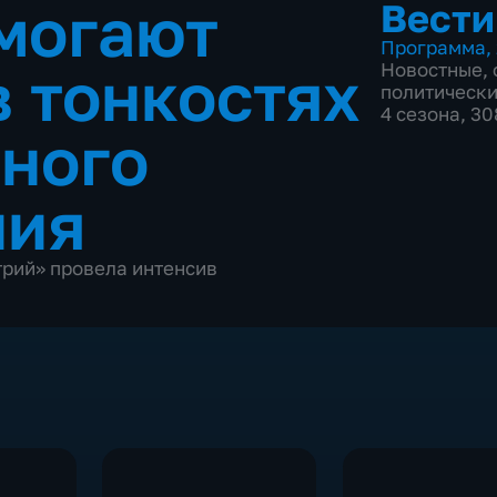
могают
Вести
Программа
,
в тонкостях
Новостные
,
политическ
4 сезона, 3
ного
ния
трий» провела интенсив