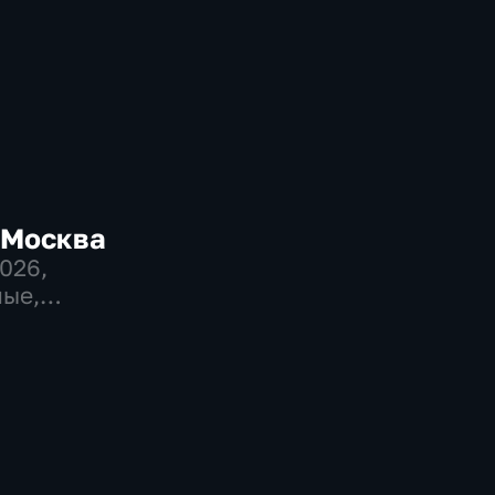
-Москва
2026
,
ые,
венно-
еские,
но-
ические