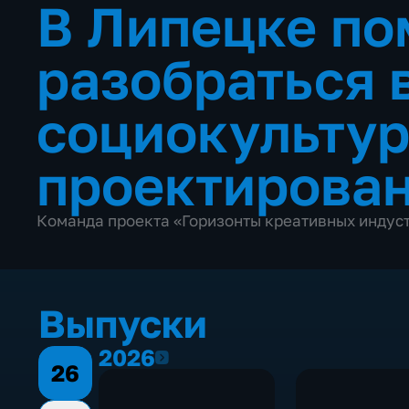
В Липецке по
разобраться 
социокультур
проектирова
Команда проекта «Горизонты креативных индус
Выпуски
2026
2026
26