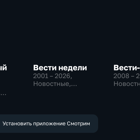
ый
Вести недели
Вести
2001 – 2026
,
2008 – 
Новостные,
Новостн
Общественно-
Общест
-
политические
политич
,
социаль
эконом
е
Установить приложение Смотрим