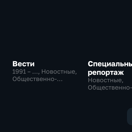
Вести
Специальн
1991 – …
, Новостные,
репортаж
Общественно-
Новостные,
политические,
Общественно
социально-
политические
экономические
социально-
экономически