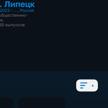
. Липецк
2023 – …
,
Россия
общественно-
ие
,
080 выпусков