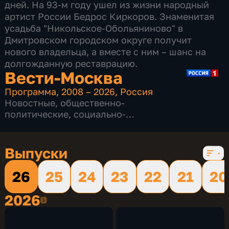
дней. На 93-м году ушел из жизни народный
артист России Бедрос Киркоров. Знаменитая
усадьба "Никольское-Обольяниново" в
Дмитровском городском округе получит
нового владельца, а вместе с ним – шанс на
долгожданную реставрацию.
Вести-Москва
Программа
,
2008 – 2026
,
Россия
Новостные
,
общественно-
политические
,
социально-
экономические
,
16 сезонов, 12227 выпусков
Выпуски
26
25
24
23
22
21
20
2026
2026