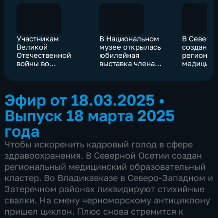
Участникам
В Национальном
В Северн
Великой
музее открылась
создан
Отечественной
юбилейная
регионал
войны во
выставка члена
медицинс
Владикавказе
Союза художников
образова
вручили
России Амины
кластер
юбилейные медали
Канатовой-
Эфир от 18.03.2025
•
"80 лет Победы".
Алихановой
Выпуск 18 марта 2025
года
Чтобы искоренить кадровый голод в сфере
здравоохранения. В Северной Осетии создан
региональный медицинский образовательный
кластер. Во Владикавказе в Северо-Западном и
Затеречном районах ликвидируют стихийные
свалки. На смену черноморскому антициклону
пришел циклон. Плюс снова стремится к