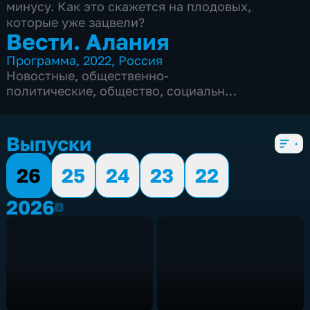
минусу. Как это скажется на плодовых,
которые уже зацвели?
Вести. Алания
Программа
,
2022
,
Россия
Новостные
,
общественно-
политические
,
общество
,
социально-
экономические
,
5 сезонов, 1561 выпуск
Выпуски
26
25
24
23
22
2026
2026