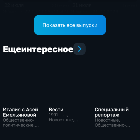
22 июля
21 июля
20 мин
15 мин
Эфир от 22.07.2026 (11:40)
Эфир от 21.07.2026
Показать все выпуски
Еще
интересное
Италия с Асей
Вести
Специальный
Емельяновой
репортаж
1991 – …
,
Новостные,
Общественно-
Новостные,
Общественно-
политические,
Общественно-
политические,
Общество,
политические,
социально-
новостные
социально-
экономические
экономические