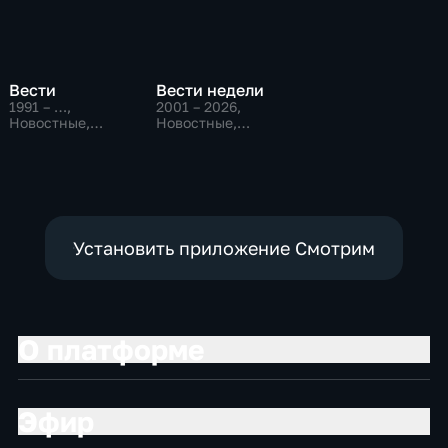
Вести
Вести недели
1991 – …
,
2001 – 2026
,
Новостные,
Новостные,
Общественно-
Общественно-
политические,
политические
социально-
экономические
Установить приложение Смотрим
О платформе
Эфир