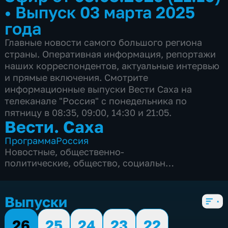
•
Выпуск 03 марта 2025
года
Главные новости самого большого региона
страны. Оперативная информация, репортажи
наших корреспондентов, актуальные интервью
и прямые включения. Смотрите
информационные выпуски Вести Саха на
телеканале "Россия" с понедельника по
пятницу в 08:35, 09:00, 14:30 и 21:05.
Вести. Саха
Программа
Россия
Новостные
,
общественно-
политические
,
общество
,
социально-
экономические
,
5 сезонов, 1820 выпусков
Выпуски
26
25
24
23
22