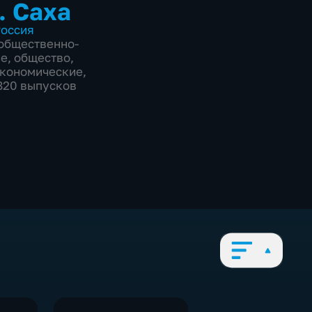
. Саха
оссия
общественно-
ие
,
общество
,
экономические
,
1820 выпусков