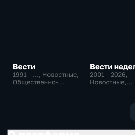
Вести
Вести неде
1991 – …
, Новостные,
2001 – 2026
,
Общественно-
Новостные,
политические,
Общественно
социально-
политические
экономические
О платформе