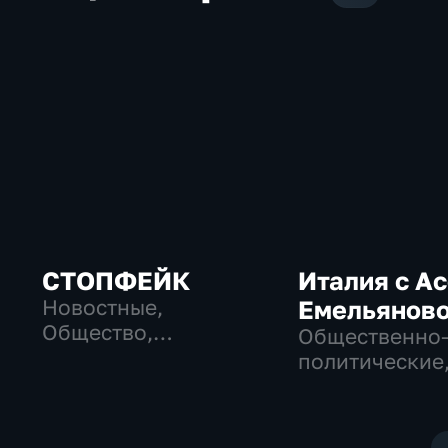
СТОПФЕЙК
Италия с А
Новостные,
Емельянов
Общество,
Общественно
общественно-
политические
политические
Общество, но