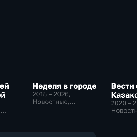
сей
Неделя в городе
Вести 
ой
2018 – 2026
,
Казак
Новостные,
-
2020 – 
Общество,
,
Новостн
общественно-
востные
Общест
политические
политич