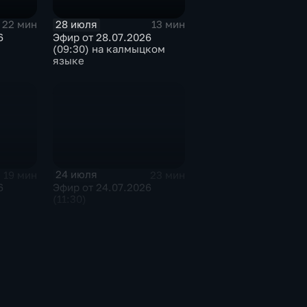
28 июля
22 мин
13 мин
6
Эфир от 28.07.2026
(09:30) на калмыцком
языке
24 июля
19 мин
23 мин
6
Эфир от 24.07.2026
(11:30)