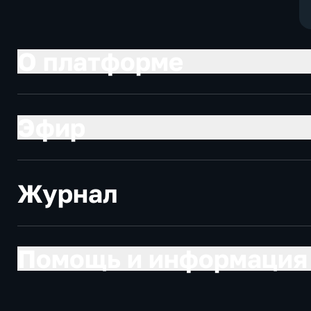
О платформе
Эфир
Журнал
Помощь и информация