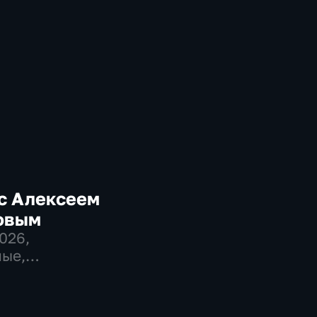
с Алексеем
овым
2026
,
ые,
венно-
еские