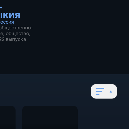
.
ыкия
оссия
общественно-
ие
,
общество
,
622 выпуска