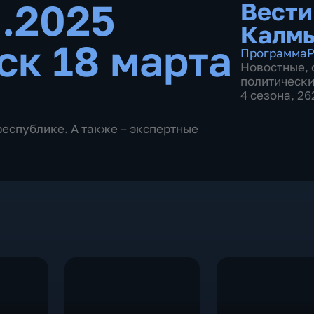
3.2025
Вести
Калм
ск 18 марта
Программа
Р
Новостные
,
политическ
4 сезона, 2
республике. А также – экспертные