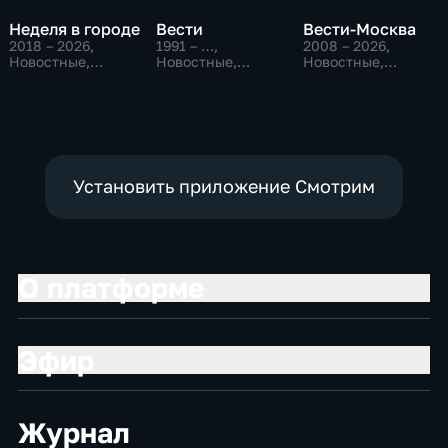
Неделя в городе
Вести
Вести-Москва
2018 – 2026
,
1991 – …
,
2008 – 2026
,
Новостные,
Новостные,
Новостные,
Общество,
Общественно-
Общественно-
общественно-
политические,
политические,
политические
социально-
социально-
экономические
экономические
Установить приложение Смотрим
О платформе
Эфир
Журнал