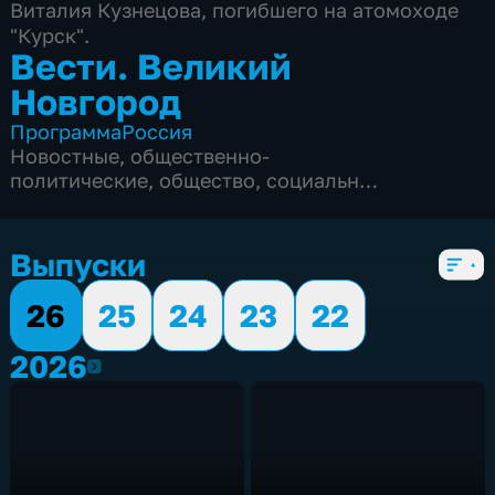
Виталия Кузнецова, погибшего на атомоходе
"Курск".
Вести. Великий
Новгород
Программа
Россия
Новостные
,
общественно-
политические
,
общество
,
социально-
экономические
,
5 сезонов, 1679 выпусков
Выпуски
26
25
24
23
22
2026
2026