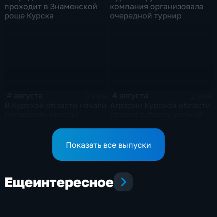
проходит в Знаменской
компания организовала
роще Курска
очередной турнир
4 августа
4 августа
3 мин
2 мин
В Курской области начали
Аграрии Курской области
расцветать лотосы —
спешат собрать урожай
уникальные цветы
на полях региона
Показать все выпуски
Еще
интересное