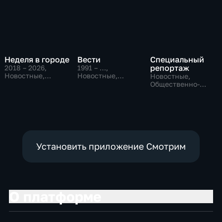
Неделя в городе
Вести
Специальный
репортаж
2018 – 2026
,
1991 – …
,
Новостные,
Новостные,
Новостные,
Общество,
Общественно-
Общественно-
общественно-
политические,
политические,
политические
социально-
социально-
экономические
экономические
Установить приложение Смотрим
О платформе