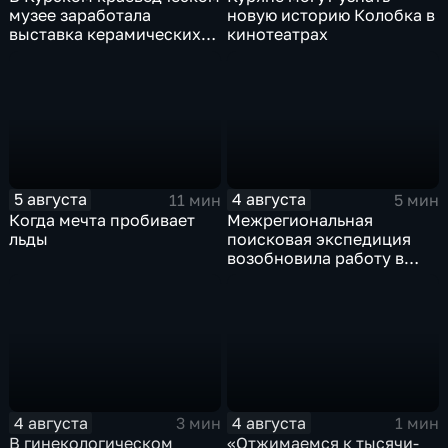
музее заработала
новую историю Колобка в
выставка керамических
кинотеатрах
игрушек в традиционных
нарядах нашего края
5 августа
4 августа
11 мин
5 мин
Когда мечта пробивает
Межрегиональная
льды
поисковая экспедиция
возобновила работу в
Знаменской роще Курска
4 августа
4 августа
3 мин
1 мин
В гинекологическом
«Отжимаемся к тысячи-