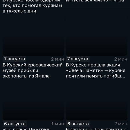
тех, кто помогал курянам
в тяжёлые дни
7 августа
7 августа
2 мин
2 мин
В Курский краеведческий
В Курске прошла акция
музей прибыли
«Свеча Памяти» — куряне
экспонаты из Ямала
почтили память погибших
в результате вторжения
ВСУ
6 августа
6 августа
1 мин
7 мин
«По делу»: Дмитрий
6 августа — День памяти о