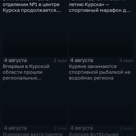
отделении №1 в центре
летию Курска» —
Курска продолжается
спортивный марафон для
реконструкция
горожан
4 августа
4 августа
3 мин
4 мин
Впервые в Курской
Куряне занимаются
области прошли
спортивной рыбалкой на
региональные
водоёмах региона
соревнования по
мотоджимхане
4 августа
4 августа
3 мин
2 мин
Очередная вахта памяти
Курская футбольная