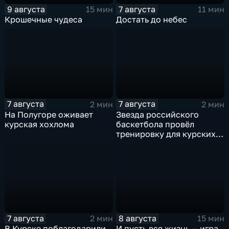
9 августа
7 августа
15 мин
11 мин
Крошечные чудеса
Достать до небес
7 августа
7 августа
2 мин
2 мин
На Полугоре оживает
Звезда российского
курская хохлома
баскетбола провёл
тренировку для курских
юниоров
7 августа
8 августа
2 мин
15 мин
В Курске поблагодарили
И пусть вся жизнь — игра