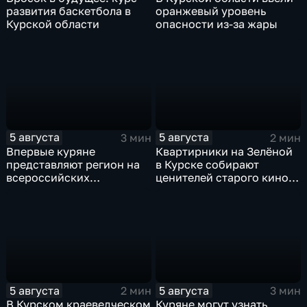
развития баскетбола в
оранжевый уровень
Курской области
опасности из-за жары
5 августа
5 августа
3 мин
2 мин
Впервые куряне
Квартирники на Зелёной
представляют регион на
в Курске собирают
всероссийских
ценителей старого кино
юношеских
уже 8 лет
соревнованиях по игре в
лапту
5 августа
5 августа
2 мин
3 мин
В Курском краеведческом
Куряне могут узнать