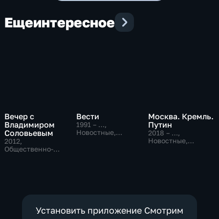
Еще
интересное
Вечер с
Вести
Москва. Кремль.
Владимиром
Путин
1991 – …
,
Соловьевым
Новостные,
2018 – …
,
Общественно-
Новостные,
2012
,
политические,
Общественно-
Общественно-
социально-
политические
политические
экономические
Установить приложение Смотрим