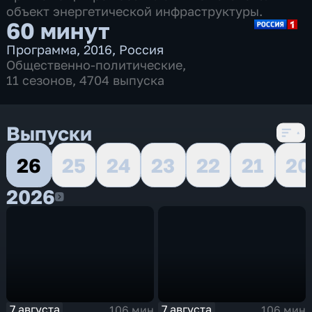
объект энергетической инфраструктуры.
60 минут
Программа
,
2016
,
Россия
Общественно-политические
,
11 сезонов, 4704 выпуска
Выпуски
26
25
24
23
22
21
20
2026
2026
7 августа
7 августа
106 мин
106 мин