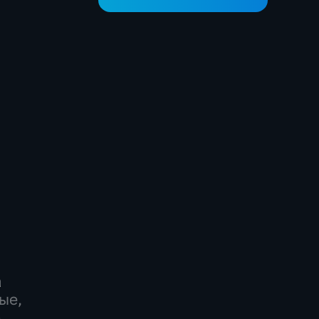
а
ые,
-