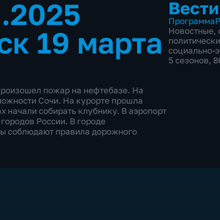
3.2025
Вести
Программа
Р
ск 19 марта
Новостные
,
политическ
социально-
5 сезонов, 
произошел пожар на нефтебазе. На
можности Сочи. На курорте прошла
х начали собирать клубнику. В аэропорт
городов России. В городе
ты соблюдают правила дорожного