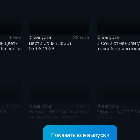
5 августа
5 августа
3 мин
22 мин
ли цветы
Вести Сочи (11:30)
В Сочи отменили у
Подвиг во
05.08.2026
атаки беспилотни
4 августа
4 августа
17 мин
1 мин
026
Игроки "ХК Сочи" вышли
Эфир от 04.08.202
на лед после летней
(17:30)
паузы
Показать все выпуски