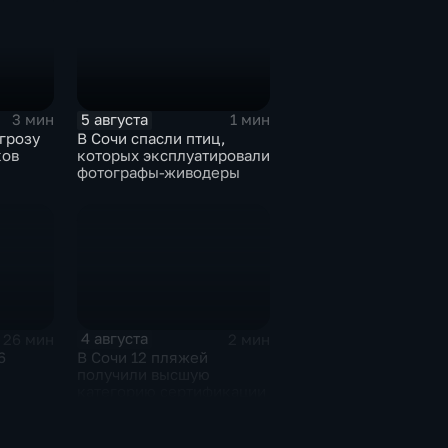
5 августа
3 мин
1 мин
грозу
В Сочи спасли птиц,
ков
которых эксплуатировали
фотографы-живодеры
4 августа
26 мин
2 мин
6
В Сочи 12 пляжей
получили высшую
категорию сертификации