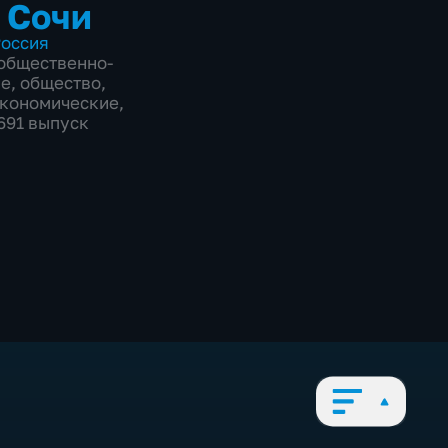
 Сочи
оссия
общественно-
ие
,
общество
,
экономические
,
8691 выпуск