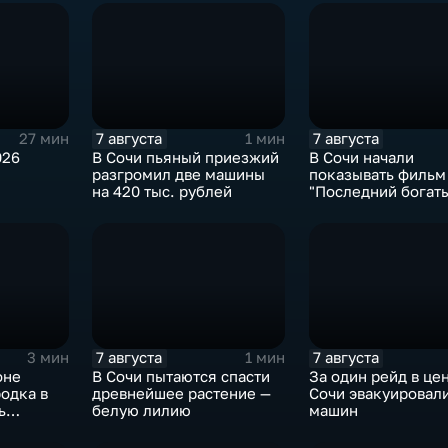
7 августа
7 августа
27 мин
1 мин
026
В Сочи пьяный приезжий
В Сочи начали
разгромил две машины
показывать фильм
на 420 тыс. рублей
"Последний богат
Колобок"
7 августа
7 августа
3 мин
1 мин
оне
В Сочи пытаются спасти
За один рейд в це
одка в
древнейшее растение —
Сочи эвакуировали
ь
белую лилию
машин