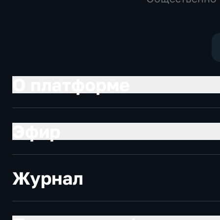
политические,
политические
общество
О платформе
Эфир
Журнал