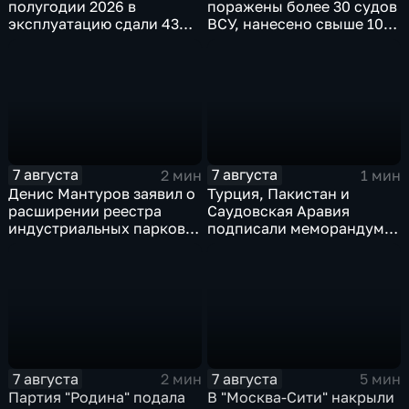
полугодии 2026 в
поражены более 30 судов
эксплуатацию сдали 43
ВСУ, нанесено свыше 10
миллиона "квадратов"
ударов по ключевым
объектам
7 августа
7 августа
2 мин
1 мин
Денис Мантуров заявил о
Турция, Пакистан и
расширении реестра
Саудовская Аравия
индустриальных парков в
подписали меморандум о
Ярославской области
коллективной обороне
7 августа
7 августа
2 мин
5 мин
Партия "Родина" подала
В "Москва‑Сити" накрыли