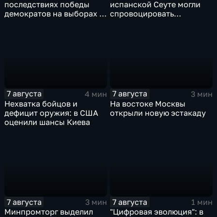
последствиях победы
испанской Сеуте могли
демократов на выборах в
спровоцировать
Сенат.
спецслужбы Израиля
7 августа
7 августа
4 мин
3 мин
Нехватка бойцов и
На востоке Москвы
дефицит оружия: в США
открыли новую эстакаду
оценили шансы Киева
7 августа
7 августа
3 мин
1 мин
Минпромторг выделил
"Цифровая эволюция": в