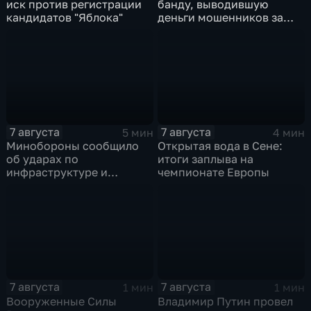
иск против регистрации
банду, выводившую
кандидатов "Яблока"
деньги мошенников за
рубеж
7 августа
7 августа
5 мин
4 мин
Минобороны сообщило
Открытая вода в Сене:
об ударах по
итоги заплыва на
инфраструктуре и
чемпионате Европы
военной технике ВСУ
7 августа
7 августа
1 мин
1 мин
Вооруженные Силы
Владимир Путин провел