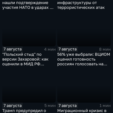
нашли подтверждение
инфраструктуры от
участия НАТО в ударах по
террористических атак
России
7 августа
7 августа
4 мин
8 мин
"Польский стыд" по
56% уже выбрали: ВЦИОМ
версии Захаровой: как
оценил готовность
оценили в МИД РФ
россиян голосовать на
скандальную речь
выборах в Госдуму
Навроцкого
7 августа
7 августа
5 мин
1 мин
Трамп предупредил о
Миграционный кризис в