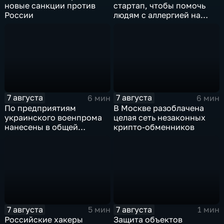
новые санкции против
стартап, чтобы помочь
России
людям с аллергией на
собак
7 августа
7 августа
6 мин
6 мин
По предприятиям
В Москве разоблачена
украинского военпрома
целая сеть незаконных
нанесены в общей
крипто-обменников
сложности более 10-ти
массированных и
групповых ударов
7 августа
7 августа
5 мин
1 мин
Российские хакеры
Защита объектов