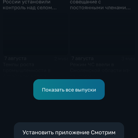
России установили
совещание с
контроль над селом
постоянными членами
Анискино в Харьковской
Совета безопасности
области
России
7 августа
7 августа
2 мин
3 мин
Темпы роста
Режим ЧС ввели в
промышленности в
Смоленской области из-
Алтайском крае в
за урагана
нынешнем году уже выше
среднего
Показать все выпуски
Установить приложение Смотрим