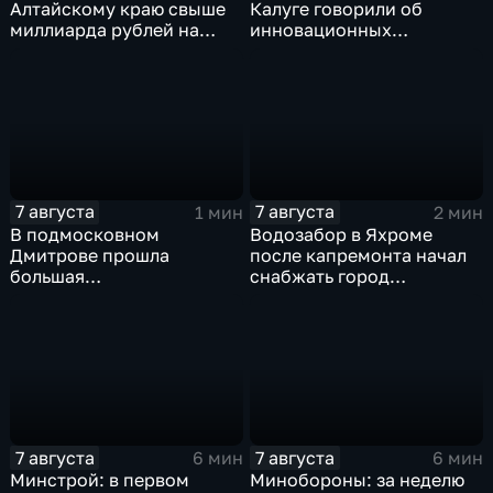
Алтайскому краю свыше
Калуге говорили об
миллиарда рублей на
инновационных
промразвитие
IT‑проектах
7 августа
7 августа
1 мин
2 мин
В подмосковном
Водозабор в Яхроме
Дмитрове прошла
после капремонта начал
большая
снабжать город
агропромышленная
качественной водой
выставка
7 августа
7 августа
6 мин
6 мин
Минстрой: в первом
Минобороны: за неделю