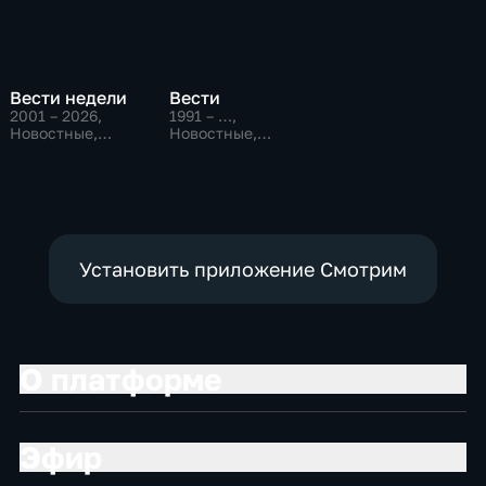
Вести недели
Вести
2001 – 2026
,
1991 – …
,
Новостные,
Новостные,
Общественно-
Общественно-
политические
политические,
социально-
экономические
Установить приложение Смотрим
О платформе
Эфир