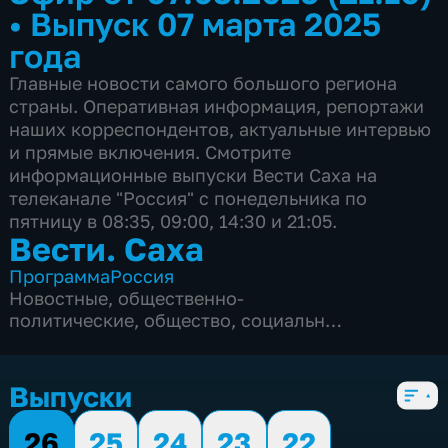
•
Выпуск 07 марта 2025
года
Главные новости самого большого региона
страны. Оперативная информация, репортажи
наших корреспондентов, актуальные интервью
и прямые включения. Смотрите
информационные выпуски Вести Саха на
телеканале "Россия" с понедельника по
пятницу в 08:35, 09:00, 14:30 и 21:05.
Вести. Саха
Программа
Россия
Новостные
,
общественно-
политические
,
общество
,
социально-
экономические
,
5 сезонов, 1820 выпусков
Выпуски
26
25
24
23
22