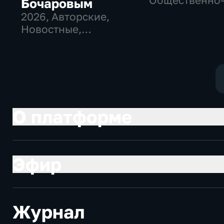
Общественно
Бочаровым
политические
2026
, Авторские,
социально-
Новостные,
экономически
общественно-
политические
О платформе
Эфир
Журнал