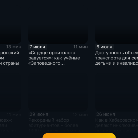
жителям Хабаровского
Хабаровском крае
края
7 июля
6 июля
13 мин
11 мин
аровский
«Сердце орнитолога
Доступность объе
ом
радуется»: как учёные
транспорта для се
 страны
«Заповедного
детьми и инвалид
Приамурья» наблюдают
проверили в Хаба
за птицами
29 июня
26 июня
11 мин
12 мин
всех»:
Рекордный набор
Как в Хабаровско
али
абитуриентов – более
делают инклюзив
стиваля
1300 человек – объявили
летний детский от
е
в Хабаровском