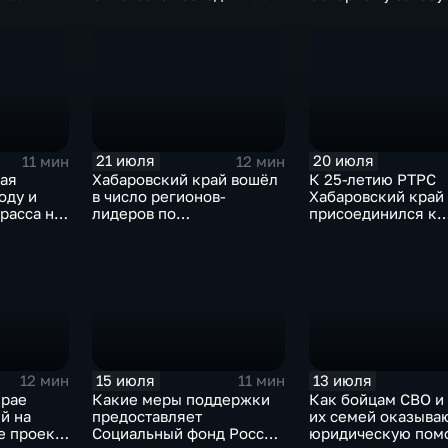
ровском
России и Хабаровском
работает в Охотск
крае
округе
21 июля
20 июля
11 мин
12 мин
рая
Хабаровский край вошёл
К 25-летию РТРС
оду и
в число регионов-
Хабаровский край
расса на
лидеров по
присоединился к
ийском
господдержке компаний-
Всероссийской ра
экспортёров
экспедиции
15 июля
13 июля
12 мин
11 мин
крае
Какие меры поддержки
Как бойцам СВО и
й на
предоставляет
их семей оказыва
е проект
Социальный фонд России
юридическую пом