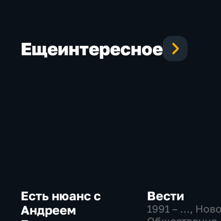
России»
Еще
интересное
Есть нюанс с
Вести
Андреем
1991 – …
, Нов