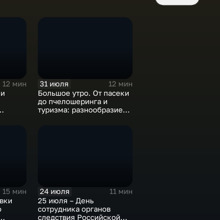
31 июля
12 мин
12 мин
 и
Большое утро. От пасеки
до пчелошеринга и
туризма: разнообразие
емы
проектов хабаровских
пчеловодов
24 июля
15 мин
11 мин
вки
25 июля – День
о
сотрудника органов
следствия Российской