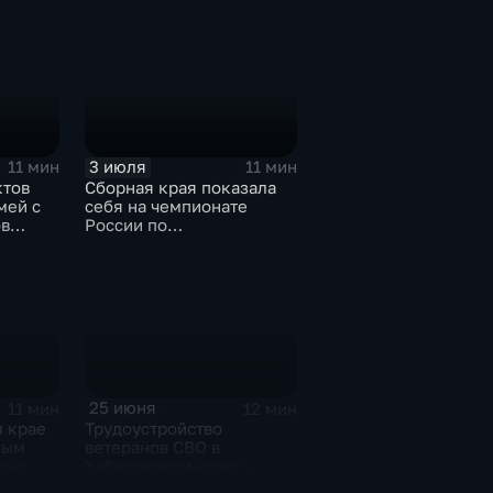
ремёсел и большой
концерт
3 июля
11 мин
11 мин
ктов
Сборная края показала
мей с
себя на чемпионате
ов
России по
ровске
профмастерству среди
ветеранов СВО
25 июня
11 мин
12 мин
м крае
Трудоустройство
ным
ветеранов СВО в
дых
Хабаровском крае:
запросы, вакансии и свой