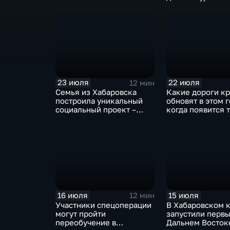
мониторинг акватории
устроили в хаба
бухты Мучке
филиале ВГИКа
23 июля
22 июля
12 мин
Семья из Хабаровска
Какие дороги к
построила уникальный
обновят в этом г
социальный проект –
когда появится т
«Дом для Кирилла»
Большом Уссур
16 июля
15 июля
12 мин
Участники спецоперации
В Хабаровском 
могут пройти
запустили первы
переобучение в
Дальнем Восток