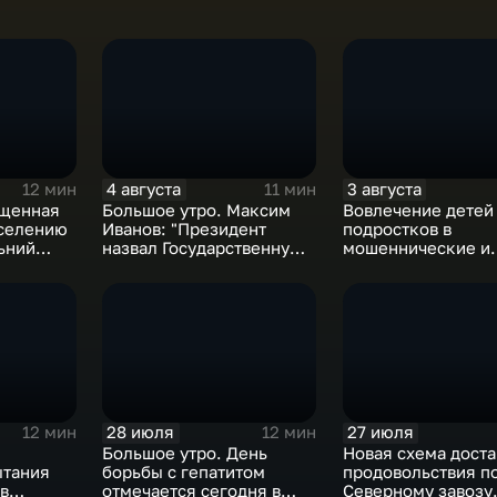
4 августа
3 августа
12 мин
11 мин
ященная
Большое утро. Максим
Вовлечение детей
селению
Иванов: "Президент
подростков в
ьний
назвал Государственную
мошеннические и
 веках
Думу восьмого созыва
криминальные сх
исторической"
28 июля
27 июля
12 мин
12 мин
Большое утро. День
Новая схема доста
ытания
борьбы с гепатитом
продовольствия п
в
отмечается сегодня в
Северному завозу