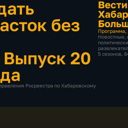
дать
Вести
Хабар
асток без
Больш
Программа
,
Новостные
,
политическ
развлекате
•
Выпуск 20
5 сезонов, 
ода
 Управления Росреестра по Хабаровскому