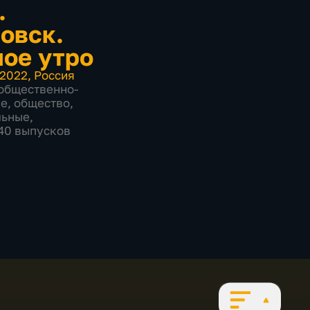
.
овск.
ое утро
2022
,
Россия
общественно-
ие
,
общество
,
льные
,
840 выпусков