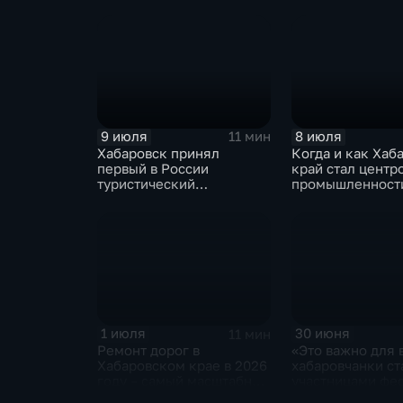
кадровом центре «Работа
инклюзивных
России»
трудотрядов
9 июля
8 июля
11 мин
Хабаровск принял
Когда и как Хаб
первый в России
край стал центр
туристический
промышленности
образовательный
акселератор
1 июля
30 июня
11 мин
Ремонт дорог в
«Это важно для 
Хабаровском крае в 2026
хабаровчанки ст
году – самый масштабный
участницами фе
за последние 5 лет
«Женское сердц