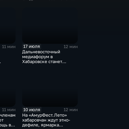
ом
федерации
17 июля
11 мин
12 мин
Дальневосточный
медиафорум в
Хабаровске станет
дио-
пространством для роста
и диалога
10 июля
11 мин
12 мин
 членам
На «АмурФест.Лето»
ют
хабаровчан ждут этно-
ощь в
дефиле, ярмарка