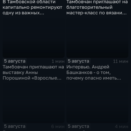
В Тамбовской области
Тамбовчан приглашают на
капитально ремонтируют
благотворительный
одну из важных
мастер-класс по вязанию
транспортных артерий
для «Крошек с ладошку»
5 августа
5 августа
1 мин
11 мин
Тамбовчан приглашают на
Интервью. Андрей
выставку Анны
Башканков - о том,
Порошиной «Взрослые
почему опасно иметь
Дети»
дело с
"раздолжнителями"
5 августа
5 августа
6 мин
4 мин