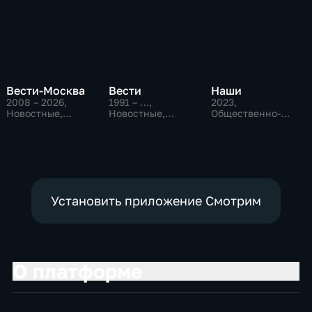
Вести-Москва
Вести
Наши
2008 – 2026
,
1991 – …
,
2023
,
Новостные,
Новостные,
Общественно-
Общественно-
Общественно-
политические
политические,
политические,
социально-
социально-
экономические
экономические
Установить приложение Смотрим
О платформе