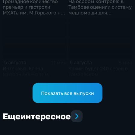
Громадное количество
На особом контроле: в
премьер и гастроли
Тамбове оценили систему
МХАТа им. М.Горького на
медпомощи для
сцене тамбовской драмы
участников СВО
5 августа
5 августа
11 мин
5 мин
Интервью. Елена
Каким будет 240 сезон в
Митронина – о том,
Тамбовском
почему стоит посетить
драматическом театре?
выставку «Неизвестный
Агапкин»
Показать все выпуски
Еще
интересное