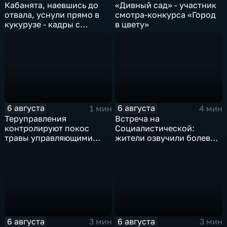
Кабанята, наевшись до
«Дивный сад» - участник
отвала, уснули прямо в
смотра-конкурса «Город
кукурузе - кадры с
в цвету»
фотоловушек
6 августа
6 августа
1 мин
4 мин
Теруправления
Встреча на
контролируют покос
Социалистической:
травы управляющими
жители озвучили болевые
компаниями
точки, Максим Косенков
дал ответы
6 августа
6 августа
3 мин
3 мин