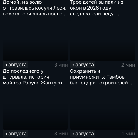
Домой, на волю
Трое детей выпали из
отправилась косуля Леся,
окон в 2026 году:
восстановившись после
следователи ведут
ДТП
проверку
5 августа
5 августа
3 мин
2 мин
До последнего у
Сохранить и
штурвала: история
приумножить: Тамбов
майора Расула Жантуева,
благодарит строителей за
ценой жизни спасшего
вклад в развитие города
жителей Бурети
5 августа
5 августа
3 мин
1 мин