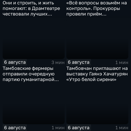
Они и строить, и жить
«Всё вопросы возьмём на
помогают: в Драмтеатре
контроль». Прокуроры
чествовали лучших
провели приём
строителей
участников СВО
6 августа
6 августа
3 мин
1 мин
Тамбовские фермеры
Тамбовчан приглашают на
отправили очередную
выставку Гаянэ Хачатурян
партию гуманитарной
«Утро белой сирени»
помощи на фронт
6 августа
6 августа
1 мин
1 мин