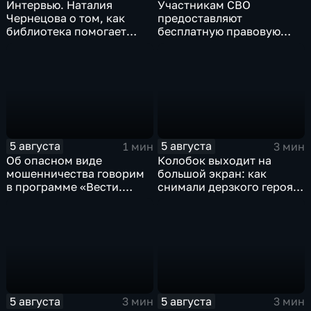
Интервью. Наталия
Участникам СВО
Чернецова о том, как
предоставляют
библиотека помогает
бесплатную правовую
тамбовским
поддержку
изобретателям дойти от
идеи до патента
5 августа
5 августа
1 мин
3 мин
Об опасном виде
Колобок выходит на
мошенничества говорим
большой экран: как
в программе «Вести.
снимали дерзкого героя
Интервью».
из «Последнего
богатыря»
5 августа
5 августа
3 мин
3 мин