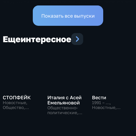
Эфир от 24.07.2026 (21:10)
Эфир от 24.07.2026 (11:30)
Показать все выпуски
Еще
интересное
СТОПФЕЙК
Италия с Асей
Вести
Емельяновой
Новостные,
1991 – …
,
Общество,
Новостные,
Общественно-
общественно-
Общественно-
политические,
политические
политические,
Общество,
социально-
новостные
экономические