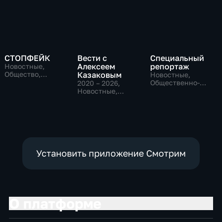
СТОПФЕЙК
Вести с
Специальный
Алексеем
репортаж
Новостные,
Общество,
Казаковым
Новостные,
общественно-
Общественно-
2020 – 2026
,
политические
политические,
Новостные,
социально-
Общественно-
экономические
политические
Установить приложение Смотрим
О платформе