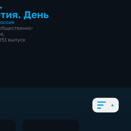
.
тия. День
оссия
общественно-
ие
,
1051 выпуск