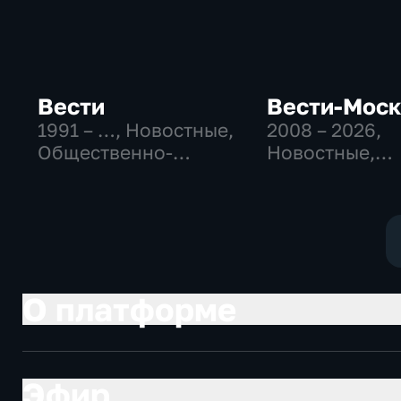
Вести
Вести-Мос
1991 – …
, Новостные,
2008 – 2026
,
Общественно-
Новостные,
политические,
Общественно
социально-
политические
экономические
социально-
экономически
О платформе
Эфир