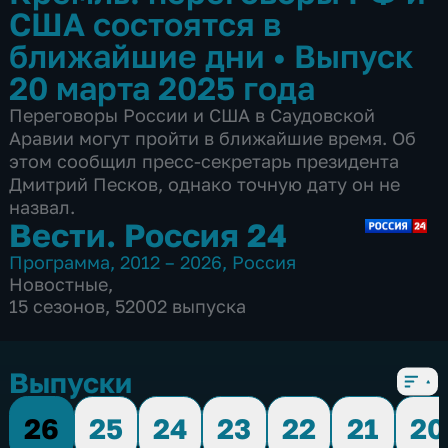
США состоятся в
ближайшие дни
•
Выпуск
20 марта 2025 года
Переговоры России и США в Саудовской
Аравии могут пройти в ближайшие время. Об
этом сообщил пресс-секретарь президента
Дмитрий Песков, однако точную дату он не
назвал.
Вести. Россия 24
Программа
,
2012 – 2026
,
Россия
Новостные
,
15 сезонов, 52002 выпуска
Выпуски
26
25
24
23
22
21
20