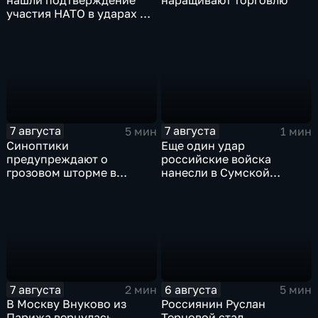
нашли подтверждение
наращивают торговлю
участия НАТО в ударах по
России
7 августа
7 августа
5 мин
1 мин
Синоптики
Еще один удар
предупреждают о
российские войска
грозовом шторме в
нанесли в Сумской
Центральной России
области
7 августа
6 августа
2 мин
5 мин
В Москву Внуково из
Россиянин Руслан
Парижа вернулась
Терновой стал