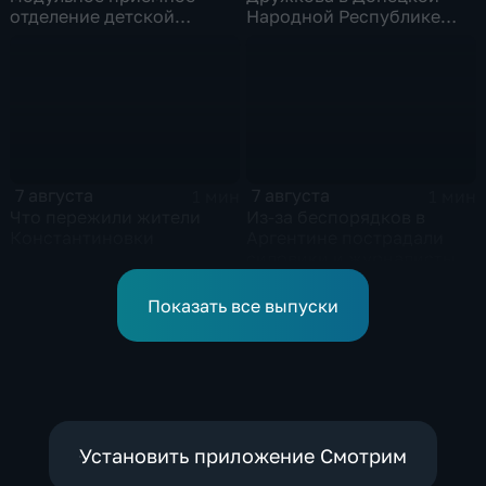
отделение детской
Народной Республике
больницы открыли в
под полным огневым
Белгороде
контролем российских
войск
7 августа
7 августа
1 мин
1 мин
Что пережили жители
Из-за беспорядков в
Константиновки
Аргентине пострадали
силовики и журналисты
Показать все выпуски
Установить приложение Смотрим