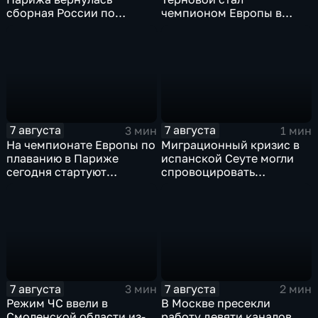
сборная России по
чемпионом Европы в
синхронному плаванию
прыжках в воду с 10-ти
метровой вышки
7 августа
7 августа
3 мин
1 мин
На чемпионате Европы по
Миграционный кризис в
плаванию в Париже
испанской Сеуте могли
сегодня стартуют
спровоцировать
соревнования по хай-
спецслужбы Израиля
дайвингу
7 августа
7 августа
3 мин
2 мин
Режим ЧС ввели в
В Москве пресекли
Смоленской области из-
работу девяти каналов,