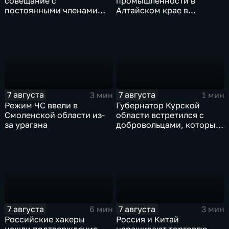
совещание с
промышленности в
постоянными членами
Алтайском крае в
Совета безопасности
нынешнем году уже выше
России
среднего
7 августа
7 августа
3 мин
1 мин
Режим ЧС ввели в
Губернатор Курской
Смоленской области из-
области встретился с
за урагана
добровольцами, которые
помогали пострадавшим
от вторжения ВСУ
жителям приграничья
7 августа
7 августа
6 мин
3 мин
Российские хакеры
Россия и Китай