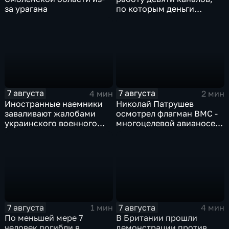
за урагана
по которым деньги
выводились за рубеж
через криптовалюту
7 августа
7 августа
4 мин
2 мин
Иностранные наемники
Николай Патрушев
заваливают жалобами
осмотрел флагман ВМС -
украинского военного
многоцелевой авианосец
омбудсмена
"Атлантико" в Рио-де-
Жанейро
7 августа
7 августа
1 мин
4 мин
По меньшей мере 7
В Британии прошли
человек погибли в
демонстрации против