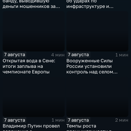
банду, выводившую
об ударах по
деньги мошенников за
инфраструктуре и
рубеж
военной технике ВСУ
7 августа
7 августа
4 мин
1 мин
Открытая вода в Сене:
Вооруженные Силы
итоги заплыва на
России установили
чемпионате Европы
контроль над селом
Анискино в Харьковской
области
7 августа
7 августа
1 мин
2 мин
Владимир Путин провел
Темпы роста