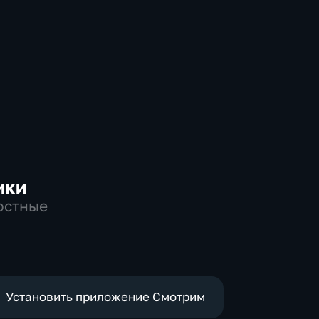
ики
остные
Установить приложение Смотрим