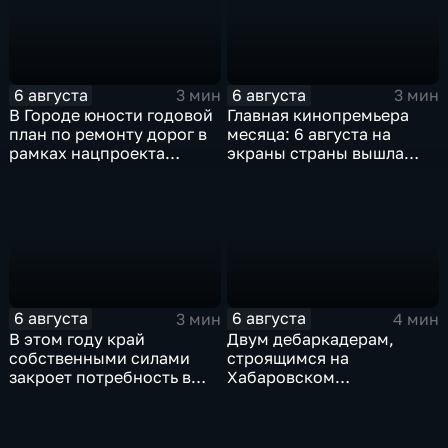
6 августа
6 августа
3 мин
3 мин
В Городе юности годовой
Главная кинопремьера
план по ремонту дорог в
месяца: 6 августа на
рамках нацпроекта
экраны страны вышла
выполнен на 80
комедия «Последний
процентов
богатырь. Колобок»
6 августа
6 августа
3 мин
4 мин
В этом году край
Двум дебаркадерам,
собственными силами
строящимся на
закроет потребность в
Хабаровском
картофеле – сразу на 82
судостроительном,
процента
присвоили имена героев-
земляков