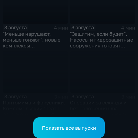
3 августа
3 августа
4 мин
4 мин
"Меньше нарушают,
"Защитим, если будет".
меньше гоняют": новые
Насосы и гидрозащитные
комплексы
сооружения готовят
видеофиксации помогают
власти на случай паводка
обнаружить нарушителей
ПДД
3 августа
3 августа
3 мин
3 мин
Пантомима и фокусники:
Операции за секунду и
Комсомольский "Театр
без наложения шва
особого творчества"
освоили в хабаровском
получил гран-при за "Сон
филиале МНТК
кота Лео"
"Микрохирургии глаза"
Показать все выпуски