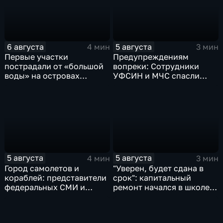
6 августа
5 августа
4 мин
3 мин
Первые участки
Предупреждениям
пострадали от «большой
вопреки: Сотрудники
воды» на островах
УФСИН и МЧС спасли
Большой Уссурийский,
нескольких утопающих на
Дачный и Кабельный
острове Заячий
5 августа
5 августа
4 мин
3 мин
Город самолетов и
"Уверен, будет сдана в
кораблей: представители
срок": капитальный
федеральных СМИ и
ремонт начался в школе
блогеры посетили
№10
Комсомольск