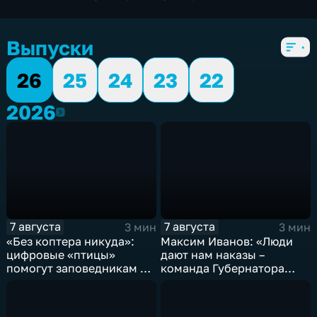
экономические
,
5 сезонов, 6104 выпуска
Выпуски
26
25
24
23
22
2026
2026
7 августа
7 августа
3 мин
3 мин
«Без коптера никуда»:
Максим Иванов: «Люди
цифровые «птицы»
дают нам наказы –
помогут заповедникам в
команда Губернатора
борьбе с пожарами и
развивает наши
браконьерами
пространства»