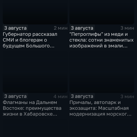
3 августа
3 августа
2 мин
3 мин
Губернатор рассказал
"Петроглифы" из меди и
СМИ и блогерам о
стекла: сотни знаменитых
будущем Большого
изображений в эмали
Уссурийского острова и
готовятся к выставке в
аэропорта Хурба
Хабаровске
3 августа
3 августа
4 мин
3 мин
Флагманы на Дальнем
Причалы, автопарк и
Востоке: преимущества
экозащита: Масштабная
жизни в Хабаровске
модернизация морского
оценили федеральные
терминала идет в
СМИ и блогеры
Советской Гавани