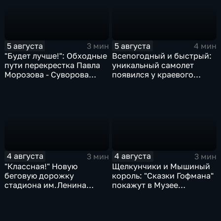
5 августа
5 августа
3 мин
4 мин
"Будет лучше!": Обходные
Всепогодный и быстрый:
пути перекрестка Павла
уникальный самолет
Морозова - Суворова
появился у краевого
ищут автомобили и
центра медицины
автобусы
катастроф
4 августа
4 августа
3 мин
3 мин
"Классная!" Новую
Щелкунчики и Мышиный
беговую дорожку
король: "Сказки Гофмана"
стадиона им.Ленина
покажут в Музее
оценили любители бега и
изобразительных
северной ходьбы
искусств Комсомольска