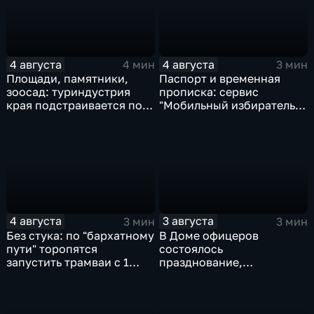
4 августа
4 августа
4 мин
3 мин
Площади, памятники,
Паспорт и временная
зоосад: туриндустрия
прописка: сервис
края подстраивается под
"Мобильный избиратель"
запросы гостей из
запустили в МФЦ
Гонконга
Хабаровского края
4 августа
3 августа
3 мин
3 мин
Без стука: по "бархатному
В Доме офицеров
пути" торопятся
состоялось
запустить трамваи с 1
празднование,
сентября от
приуроченное к 108-ой
Волочаевской до
годовщине со дня
Гамарника
образования ВВО