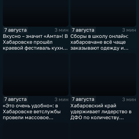
7 августа
7 августа
3 мин
3 мин
Вкусно – значит «Амта»! В
Сборы в школу онлайн:
Хабаровске прошёл
хабаровчане всё чаще
краевой фестиваль кухни
заказывают одежду и
коренных народов
канцелярию для детей на
Севера
маркетплейсах
7 августа
7 августа
3 мин
3 мин
«Это очень удобно»: в
Хабаровский край
Хабаровске ветслужбы
удерживает лидерство в
провели массовое
ДФО по количеству
чипирование домашних
строящихся школ и
питомцев
детсадов