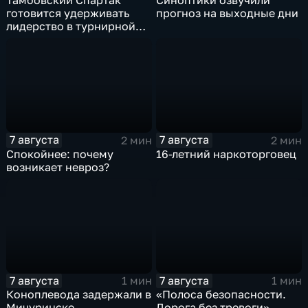
Тамбовский Спартак
Синоптики озвучили
готовится удерживать
прогноз на выходные дни
лидерство в турнирной
таблицеТамбовский
Спартак готовится
удерживать лидерство в
турнирной таблице
7 августа
7 августа
2 мин
2 мин
Спокойнее: почему
16-летний наркоторговец
возникает невроз?
7 августа
7 августа
1 мин
1 мин
Коноплевода задержали в
«Полоса безопасности.
Мичуринске
Дорога без тревоги»