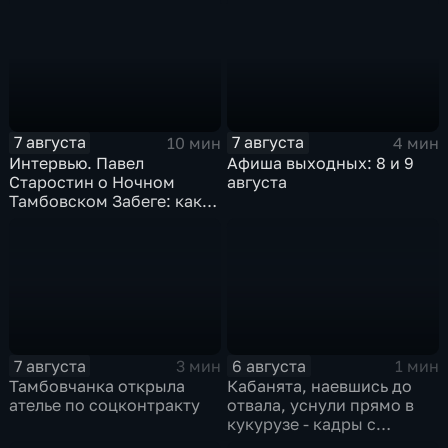
Котовска, ударивший
Рассказово обвиняют в
ножом знакомого,
покушении на убийство
выслушал приговор
7 августа
7 августа
10 мин
4 мин
Интервью. Павел
Афиша выходных: 8 и 9
Старостин о Ночном
августа
Тамбовском Забеге: как
подготовиться, что
ожидать и чем заняться
на мероприятии
7 августа
6 августа
3 мин
1 мин
Тамбовчанка открыла
Кабанята, наевшись до
ателье по соцконтракту
отвала, уснули прямо в
кукурузе - кадры с
фотоловушек