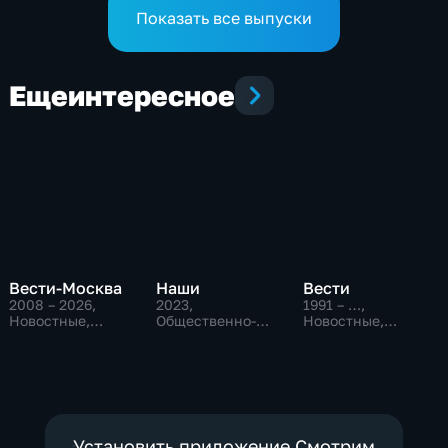
дал ответы
Показать все выпуски
Еще
интересное
Вести-Москва
Наши
Вести
2008 – 2026
,
2023
,
1991 – …
,
Новостные,
Общественно-
Новостные,
Общественно-
политические
Общественно-
политические,
политические,
социально-
социально-
экономические
экономические
Установить приложение Смотрим