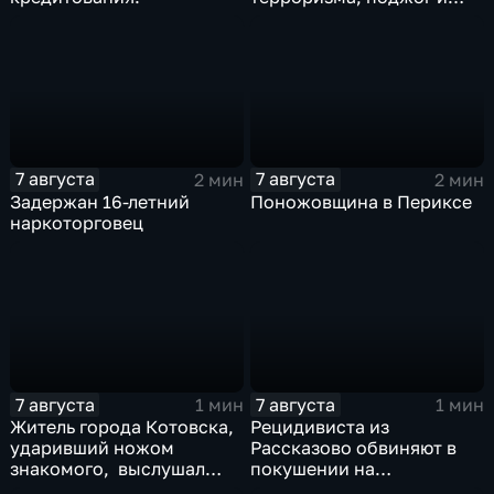
неправомерный оборот
средств платежей
7 августа
7 августа
2 мин
2 мин
Задержан 16-летний
Поножовщина в Периксе
наркоторговец
7 августа
7 августа
1 мин
1 мин
Житель города Котовска,
Рецидивиста из
ударивший ножом
Рассказово обвиняют в
знакомого, выслушал
покушении на
приговорЖитель города
убийствоРецидивиста из