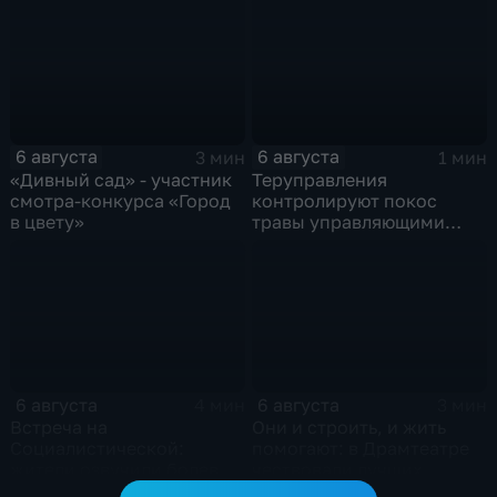
6 августа
6 августа
3 мин
1 мин
«Дивный сад» - участник
Теруправления
смотра-конкурса «Город
контролируют покос
в цвету»
травы управляющими
компаниями
6 августа
6 августа
4 мин
3 мин
Встреча на
Они и строить, и жить
Социалистической:
помогают: в Драмтеатре
жители озвучили болевые
чествовали лучших
точки, Максим Косенков
строителей