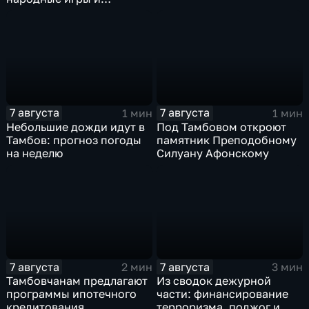
олимпийский чемпион
7 августа
7 августа
1 мин
1 мин
Небольшие дожди идут в
Под Тамбовом откроют
Тамбов: прогноз погоды
памятник Преподобному
на неделю
Силуану Афонскому
7 августа
7 августа
2 мин
3 мин
Тамбовчанам предлагают
Из сводок дежурной
программы ипотечного
части: финансирование
кредитования.
терроризма, поджог и