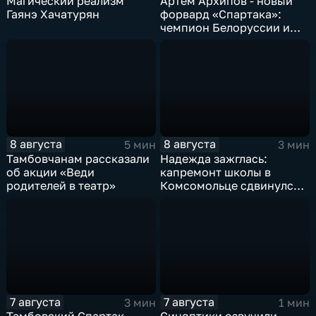
Магический реализм
Артём Архипов - новый
Гаянэ Хачатурян
форвард «Спартака»:
чемпион Белоруссии и
победитель Первой лиги
России теперь в составе
тамбовской команды
8 августа
8 августа
5 мин
3 мин
Тамбовчанам рассказали
Надежда зажглась:
об акции «Веди
капремонт школы в
родителей в театр»
Комсомольце сдвинулся с
мертвой точки
7 августа
7 августа
3 мин
1 мин