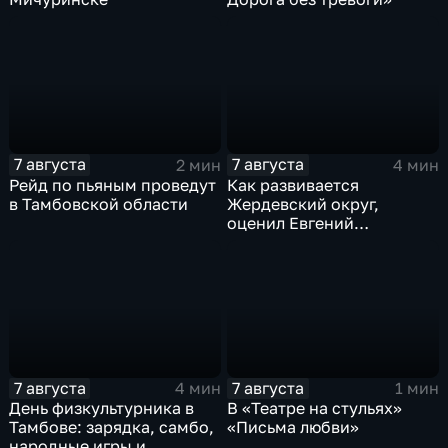
7 августа
7 августа
2 мин
4 мин
Рейд по пьяным проведут
Как развивается
в Тамбовской области
Жердевский округ,
оценил Евгений
Певрышов в ходе рабочей
поездки
7 августа
7 августа
4 мин
1 мин
День физкультурника в
В «Театре на стульях»
Тамбове: зарядка, самбо,
«Письма любви»
народные игры и