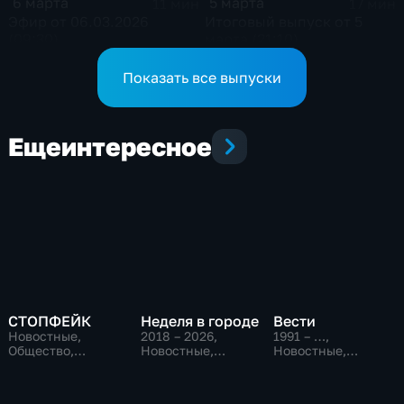
6 марта
5 марта
11 мин
17 мин
Эфир от 06.03.2026
Итоговый выпуск от 5
(09:30)
марта (21:10)
Показать все выпуски
Еще
интересное
СТОПФЕЙК
Неделя в городе
Вести
Новостные,
2018 – 2026
,
1991 – …
,
Общество,
Новостные,
Новостные,
общественно-
Общество,
Общественно-
политические
общественно-
политические,
политические
социально-