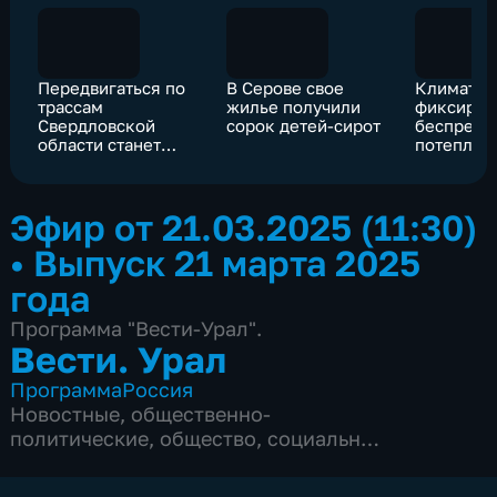
Передвигаться по
В Серове свое
Климатол
трассам
жилье получили
фиксирую
Свердловской
сорок детей-сирот
беспреце
области станет
потеплен
безопаснее
Урале
Эфир от 21.03.2025 (11:30)
•
Выпуск 21 марта 2025
года
Программа "Вести-Урал".
Вести. Урал
Программа
Россия
Новостные
,
общественно-
политические
,
общество
,
социально-
экономические
,
5 сезонов, 2834 выпуска