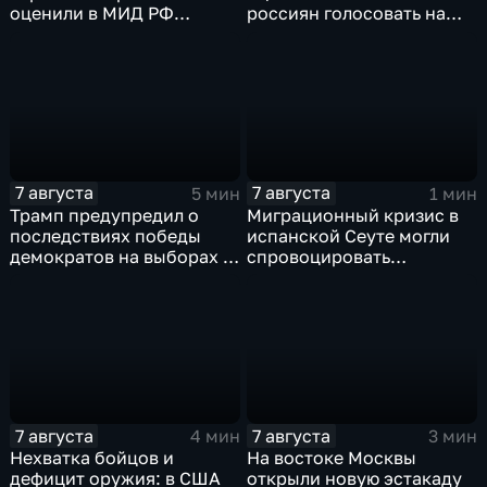
оценили в МИД РФ
россиян голосовать на
скандальную речь
выборах в Госдуму
Навроцкого
7 августа
7 августа
5 мин
1 мин
Трамп предупредил о
Миграционный кризис в
последствиях победы
испанской Сеуте могли
демократов на выборах в
спровоцировать
Сенат.
спецслужбы Израиля
7 августа
7 августа
4 мин
3 мин
Нехватка бойцов и
На востоке Москвы
дефицит оружия: в США
открыли новую эстакаду