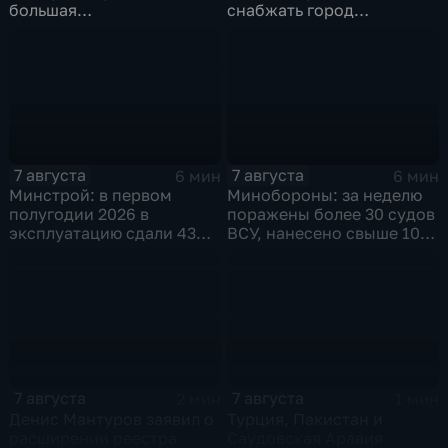
большая
снабжать город
агропромышленная
качественной водой
выставка
7 августа
7 августа
6 мин
6 мин
Минстрой: в первом
Минобороны: за неделю
полугодии 2026 в
поражены более 30 судов
эксплуатацию сдали 43
ВСУ, нанесено свыше 10
миллиона "квадратов"
ударов по ключевым
объектам
7 августа
7 августа
2 мин
1 мин
Денис Мантуров заявил о
Турция, Пакистан и
расширении реестра
Саудовская Аравия