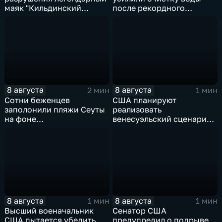
маяк "Кильдинский
после рекордного
Северный"
летнего паводка
8 августа
8 августа
2 мин
1 мин
Сотни беженцев
США планируют
заполонили пляжи Сеуты
реализовать
на фоне
венесуэльский сценарий
катастрофического
для смены власти на Кубе
миграционного кризиса
8 августа
8 августа
1 мин
1 мин
Высший военачальник
Сенатор США
США пытается убедить
предупредил о подрыве