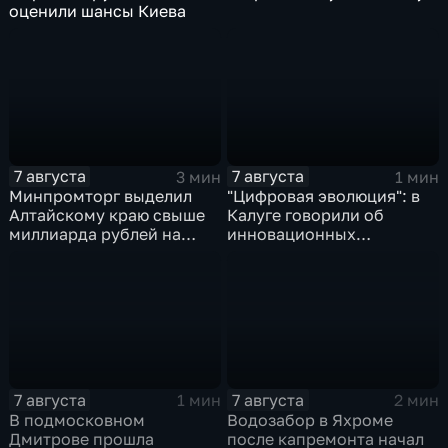
оценили шансы Киева
7 августа
7 августа
3 мин
1 мин
Минпромторг выделил
"Цифровая эволюция": в
Алтайскому краю свыше
Калуге говорили об
миллиарда рублей на
инновационных
промразвитие
IT‑проектах
7 августа
7 августа
1 мин
2 мин
В подмосковном
Водозабор в Яхроме
Дмитрове прошла
после капремонта начал