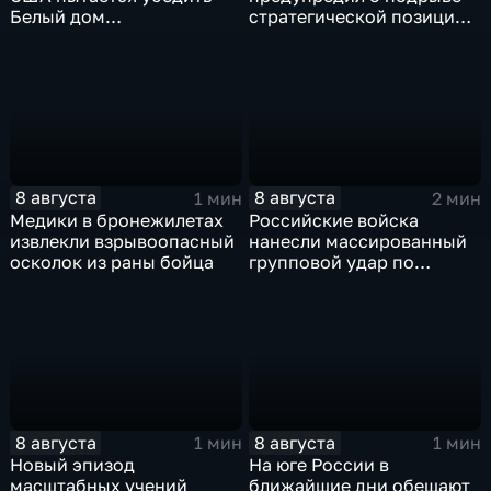
Белый дом
стратегической позиции
незамедлительно
из-за новых пошлин
завершить конфликт с
против России
Ираном
8 августа
8 августа
1 мин
2 мин
Медики в бронежилетах
Российские войска
извлекли взрывоопасный
нанесли массированный
осколок из раны бойца
групповой удар по
стратегическим объектам
в глубоком тылу ВСУ
8 августа
8 августа
1 мин
1 мин
Новый эпизод
На юге России в
масштабных учений
ближайшие дни обещают