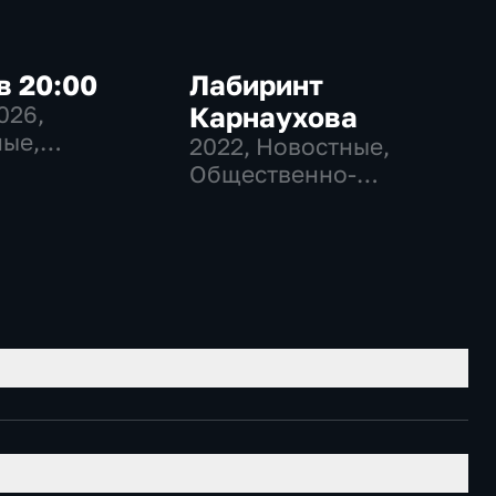
в 20:00
Лабиринт
2026
,
Карнаухова
ые,
2022
, Новостные,
венно-
Общественно-
еские
политические