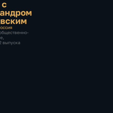
 с
андром
евским
оссия
общественно-
ие
,
82 выпуска