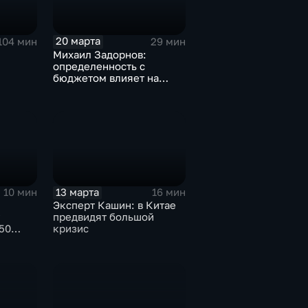
20 марта
104 мин
29 мин
Михаил Задорнов:
определенность с
бюджетом влияет на
решение ЦБ по ключевой
ставке
13 марта
10 мин
16 мин
Эксперт Кашин: в Китае
предвидят большой
50
кризис