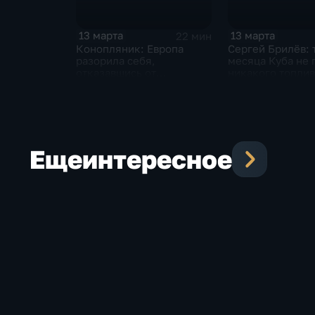
13 марта
13 марта
22 мин
Конопляник: Европа
Сергей Брилёв: 
разорила себя,
месяца Куба не 
отказавшись от
никакого топлив
российского газа
Еще
интересное