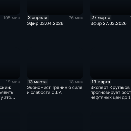
3 апреля
27 марта
105 мин
76 мин
Эфир 03.04.2026
Эфир 27.03.2026
13 марта
13 марта
19 мин
18 мин
ский:
Экономист Тренин о силе
Эксперт Крутаков
ъявить
и слабости США
прогнозирует рост
у это
нефтяных цен до 1
долларов