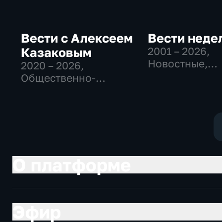
Вести с Алексеем
Вести неде
Казаковым
2001 – 2026
,
Новостные,
2020 – 2026
,
Общественно
Общественно-
политические
политические,
Новостные
О платформе
Эфир