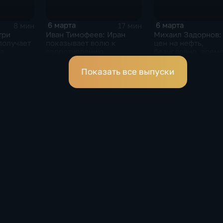
6 марта
6 марта
8 мин
17 мин
три
Иван Тимофеев: Иран
Михаил Задорнов:
получает
показывает волю к
цен на нефть,
а
сопротивлению
безусловно, врем
Показать все выпуски