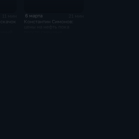
6 марта
11 мин
21 мин
 скачок
Константин Симонов:
цены на нефть пока
енный
просто смешные