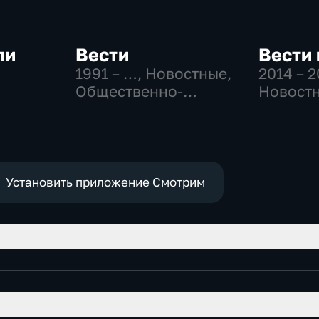
ли
Вести
Вести 
1991 – …
, Новостные,
2014 – 
Общественно-
Новостн
-
политические,
Общест
социально-
политич
экономические
Установить приложение Смотрим