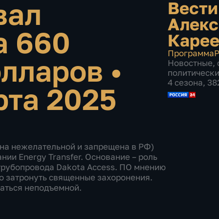
вал
Вести
Алекс
а 660
Каре
Программа
Р
олларов
•
Новостные
,
политическ
4 сезона, 3
рта 2025
на нежелательной и запрещена в РФ)
ии Energy Transfer. Основание – роль
 трубопровода Dakota Access. ПО мнению
о затронуть священные захоронения.
аться неподъемной.