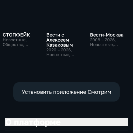
СТОПФЕЙК
Вести с
Вести-Москва
Алексеем
Новостные,
2008 – 2026
,
Общество,
Казаковым
Новостные,
общественно-
Общественно-
2020 – 2026
,
политические
политические,
Новостные,
социально-
Общественно-
экономические
политические
Установить приложение Смотрим
О платформе