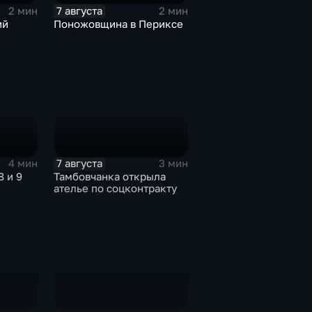
7 августа
2 мин
2 мин
ий
Поножовщина в Периксе
7 августа
4 мин
3 мин
 и 9
Тамбовчанка открыла
ателье по соцконтракту