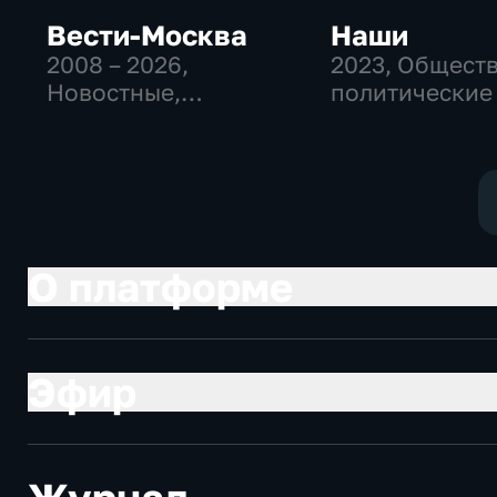
Вести-Москва
Наши
2008 – 2026
,
2023
, Общест
Новостные,
политические
Общественно-
политические,
социально-
экономические
О платформе
Эфир