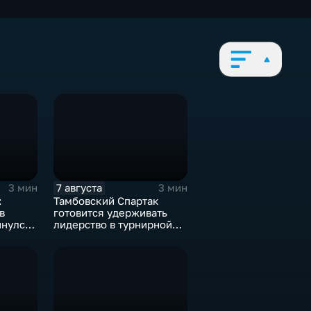
7 августа
3 мин
3 мин
:
Тамбовский Спартак
в
готовится удерживать
инулся
лидерство в турнирной
таблицеТамбовский
Спартак готовится
удерживать лидерство в
турнирной таблице