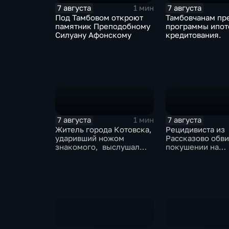
7 августа
7 августа
1 мин
Под Тамбовом откроют
Тамбовчанам пр
памятник Преподобному
программы ипот
Силуану Афонскому
кредитования.
7 августа
7 августа
1 мин
Житель города Котовска,
Рецидивиста из
ударивший ножом
Рассказово обви
знакомого, выслушал
покушении на
приговорЖитель города
убийствоРециди
Котовска, ударивший
Рассказово обви
ножом знакомого,
покушении на у
выслушал приговор