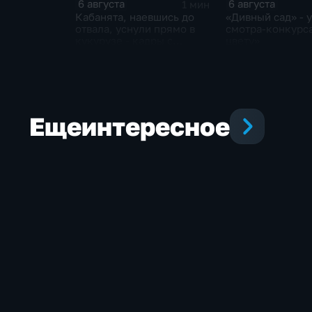
6 августа
6 августа
1 мин
Кабанята, наевшись до
«Дивный сад» - 
отвала, уснули прямо в
смотра-конкурса
кукурузе - кадры с
цвету»
фотоловушек
Еще
интересное