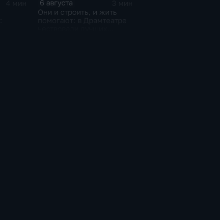
6 августа
4 мин
3 мин
Они и строить, и жить
:
помогают: в Драмтеатре
чествовали лучших
аксим
строителей
еты