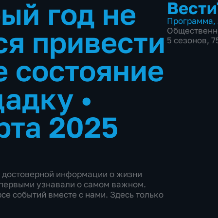
ый год не
Вести
Программа
,
ся привести
Общественн
5 сезонов, 
 состояние
щадку
•
рта 2025
и достоверной информации о жизни
ы первыми узнавали о самом важном.
се событий вместе с нами. Здесь только