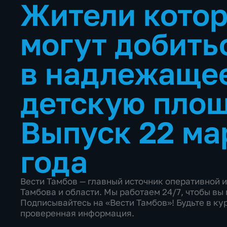
Жители котор
могут добить
в надлежащее
детскую пло
Выпуск 22 ма
года
Вести Тамбов — главный источник оперативной 
Тамбова и области. Мы работаем 24/7, чтобы в
Подписывайтесь на «Вести Тамбов»! Будьте в кур
проверенная информация.