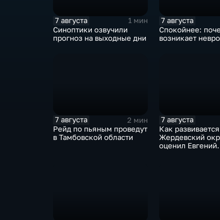
7 августа
7 августа
1 мин
Синоптики озвучили
Спокойнее: поч
прогноз на выходные дни
возникает невро
7 августа
7 августа
2 мин
Рейд по пьяным проведут
Как развивается
в Тамбовской области
Жердевский окр
оценил Евгений
Певрышов в ход
поездки