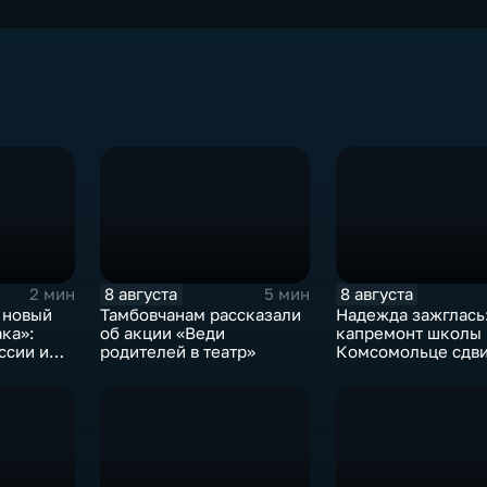
8 августа
8 августа
2 мин
5 мин
 новый
Тамбовчанам рассказали
Надежда зажглась
ка»:
об акции «Веди
капремонт школы 
ссии и
родителей в театр»
Комсомольце сдв
вой лиги
с мертвой точки
 составе
анды