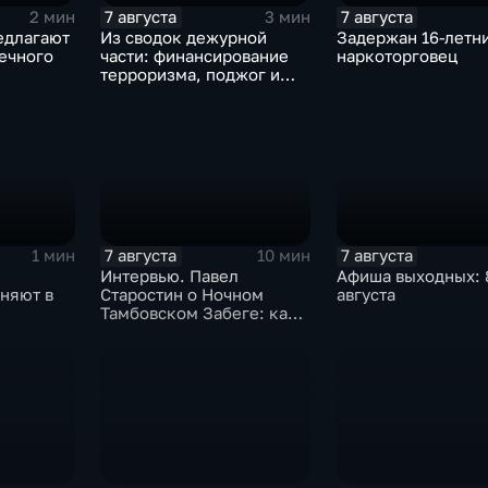
7 августа
7 августа
2 мин
3 мин
едлагают
Из сводок дежурной
Задержан 16-летн
ечного
части: финансирование
наркоторговец
терроризма, поджог и
неправомерный оборот
средств платежей
7 августа
7 августа
1 мин
10 мин
Интервью. Павел
Афиша выходных: 8
няют в
Старостин о Ночном
августа
Тамбовском Забеге: как
виста из
подготовиться, что
няют в
ожидать и чем заняться
бийство
на мероприятии