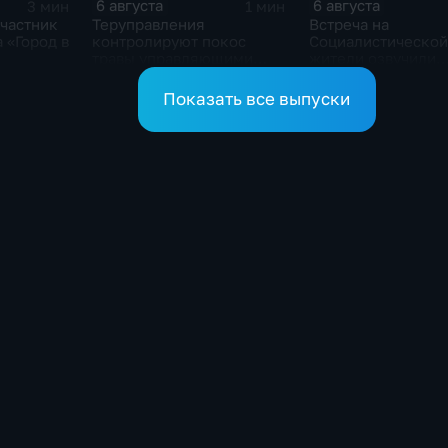
6 августа
6 августа
3 мин
1 мин
участник
Теруправления
Встреча на
 «Город в
контролируют покос
Социалистической
травы управляющими
жители озвучили
компаниями
болевые точки, М
Косенков дал отв
Показать все выпуски