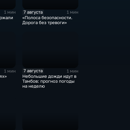
7 августа
1 мин
1 мин
ержали
«Полоса безопасности.
Дорога без тревоги»
7 августа
1 мин
1 мин
ях»
Небольшие дожди идут в
Тамбов: прогноз погоды
на неделю