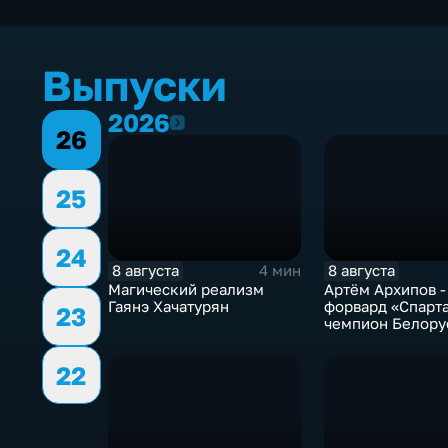
Выпуски
2026
2026
26
25
24
8 августа
8 августа
4 мин
Магический реализм
Артём Архипов -
Гаянэ Хачатурян
форвард «Спарта
23
чемпион Белору
победитель Пер
России теперь в
22
тамбовской ком