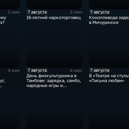
7 августа
7 августа
2 мин
2 мин
ему
16-летний наркоторговец
Коноплевода зад
з?
в Мичуринске
7 августа
7 августа
4 мин
4 мин
День физкультурника в
В «Театре на стуль
уг,
Тамбове: зарядка, самбо,
«Письма любви»
народные игры и
е рабочей
олимпийский чемпион