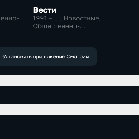
Вести
венно-
1991 – …
, Новостные,
Общественно-
политические,
социально-
экономические
Установить приложение Смотрим