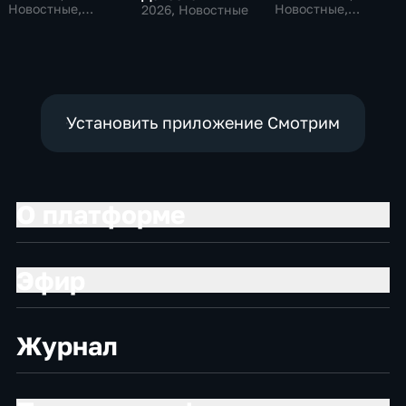
Новостные,
Новостные,
2026
, Новостные
Общественно-
Общественно-
политические,
политические,
социально-
социально-
экономические
экономические
Установить приложение Смотрим
О платформе
Эфир
Журнал