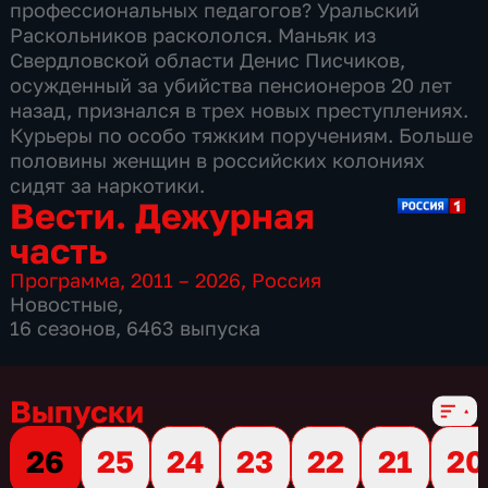
профессиональных педагогов? Уральский
Раскольников раскололся. Маньяк из
Свердловской области Денис Писчиков,
осужденный за убийства пенсионеров 20 лет
назад, признался в трех новых преступлениях.
Курьеры по особо тяжким поручениям. Больше
половины женщин в российских колониях
сидят за наркотики.
Вести. Дежурная
часть
Программа
,
2011 – 2026
,
Россия
Новостные
,
16 сезонов, 6463 выпуска
Выпуски
26
25
24
23
22
21
20