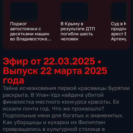
Поджог
В Крыму в
Суд в Мо
автостоянки с
результате ДТП
продлил 
десятками машин
погибли шесть
арест Вал
во Владивостоке
человек
Артему Ч
попал на камеры
наблюдения
Эфир от 22.03.2025
•
Выпуск 22 марта 2025
года
Тайна исчезновения первой красавицы Бурятии
раскрыта. В Улан-Удэ найдена убитой
финалистка местного конкурса красоты. Ее
искали почти год. Что же произошло?
Подпольные няни для богатых и знаменитых.
Как уборщицы и кухарки из Филиппин
превращались в культурной столице в