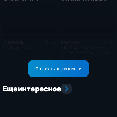
4 августа
3 августа
11 мин
2 мин
А судьи — кто?
Цирковая программа
«Дикая планета» готова
радовать курян
Показать все выпуски
Еще
интересное