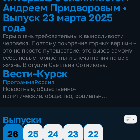
Андреем Придворовым
•
Выпуск 23 марта 2025
года
Горы очень требовательны к выносливости
человека. Поэтому покорение горных вершин –
это не просто путешествие, это вызов самому
себе, новые горизонты и впечатления на всю
жизнь. В студии Светлана Сотникова.
Вести-Курск
Программа
Россия
Новостные
,
общественно-
политические
,
общество
,
социально-
экономические
,
5 сезонов, 12976 выпусков
Выпуски
26
25
24
23
22