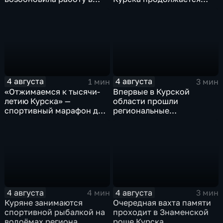
Знаменской роще Курска
реконструкция
4 августа
4 августа
1 мин
3 мин
«Отжимаемся к тысячи-
Впервые в Курской
летию Курска» —
области прошли
спортивный марафон для
региональные
горожан
соревнования по
мотоджимхане
4 августа
4 августа
4 мин
3 мин
Куряне занимаются
Очередная вахта памяти
спортивной рыбалкой на
проходит в Знаменской
водоёмах региона
роще Курска