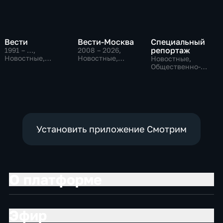
Вести
Вести-Москва
Специальный
репортаж
1991 – …
,
2008 – 2026
,
Новостные,
Новостные,
Новостные,
Общественно-
Общественно-
Общественно-
политические,
политические,
политические,
социально-
социально-
социально-
экономические
экономические
экономические
Установить приложение Смотрим
О платформе
Эфир