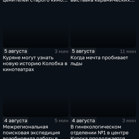
уже 8 лет
игрушек в традиционных
нарядах нашего края
5 августа
5 августа
3 мин
11 мин
Куряне могут узнать
Когда мечта пробивает
новую историю Колобка в
льды
кинотеатрах
4 августа
4 августа
5 мин
3 мин
Межрегиональная
В гинекологическом
поисковая экспедиция
отделении №1 в центре
возобновила работу в
Курска продолжается