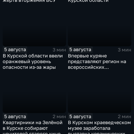
жертв вторжения ВСУ
Курской области
5 августа
5 августа
3 мин
3 мин
В Курской области ввели
Впервые куряне
оранжевый уровень
представляют регион на
опасности из-за жары
всероссийских
юношеских
соревнованиях по игре в
лапту
5 августа
5 августа
2 мин
2 мин
Квартирники на Зелёной
В Курском краеведческом
в Курске собирают
музее заработала
ценителей старого кино
выставка керамических