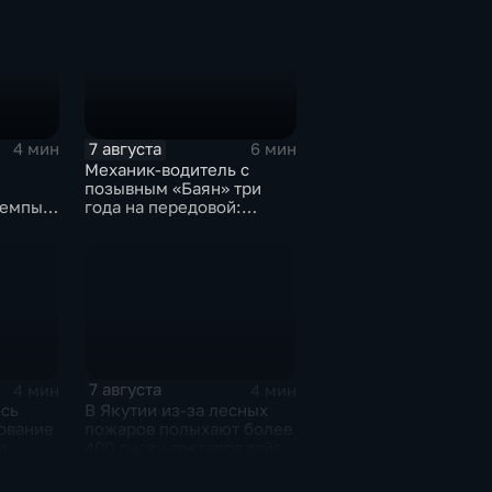
7 августа
4 мин
6 мин
Механик-водитель с
позывным «Баян» три
темпы
года на передовой:
история мужества
жил
российского
димиру
добровольца
7 августа
4 мин
4 мин
ось
В Якутии из-за лесных
ование
пожаров полыхают более
а
400 тысяч гектаров тайги,
нят
зафиксировано 77 очагов
нными
возгорания