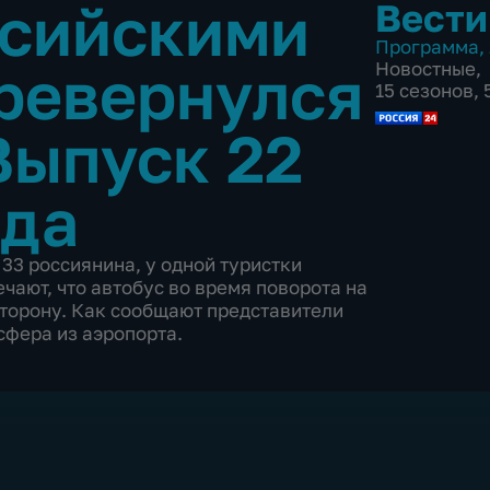
ссийскими
Вести
Программа
,
ревернулся
Новостные
,
15 сезонов,
Выпуск 22
ода
33 россиянина, у одной туристки
чают, что автобус во время поворота на
сторону. Как сообщают представители
сфера из аэропорта.