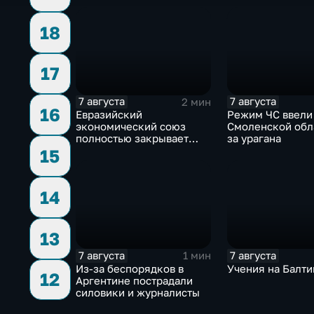
через криптовалюту
18
17
7 августа
7 августа
2 мин
16
Евразийский
Режим ЧС ввели
экономический союз
Смоленской обл
полностью закрывает
за урагана
свои потребности
15
14
13
7 августа
7 августа
1 мин
Из-за беспорядков в
Учения на Балти
12
Аргентине пострадали
силовики и журналисты