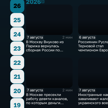
2026
2026
26
25
24
7 августа
6 августа
2 мин
В Москву Внуково из
Россиянин Русл
Парижа вернулась
Терновой стал
23
сборная России по
чемпионом Евро
синхронному плаванию
прыжках в воду с
метровой вышки
22
21
20
7 августа
7 августа
2 мин
В Москве пресекли
Иностранные на
работу девяти каналов,
заваливают жал
по которым деньги
украинского во
19
выводились за рубеж
омбудсмена