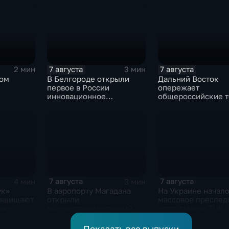
государства
миллионов евро
7 августа
7 августа
2 мин
3 мин
ком
В Белгороде открыли
Дальний Восток
первое в России
опережает
инновационное
общероссийские 
цы
модульное приемное
по привлечению
отделение детской
инвестиций, доло
больницы
Юрий Трутнев Вла
Путину
7 августа
7 августа
4 мин
3 мин
ук»
В аэропорту Магадана
На Украине начал
защищают
открыли
массовое преслед
вают
высокотехнологичный
сотрудников ТЦК, 
ких
грузовой терминал
военкоматы попол
бывшими заключе