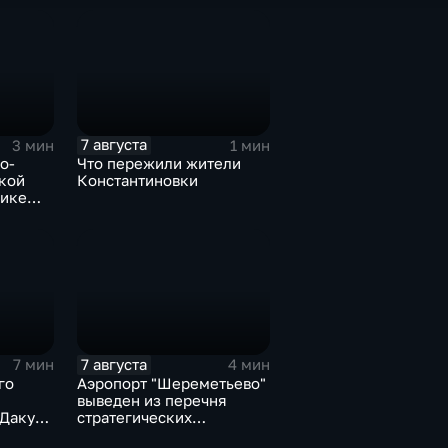
7 августа
3 мин
1 мин
о-
Что пережили жители
кой
Константиновки
лике
вым
ских
7 августа
7 мин
4 мин
го
Аэропорт "Шереметьево"
выведен из перечня
Даку
стратегических
за 11
предприятий