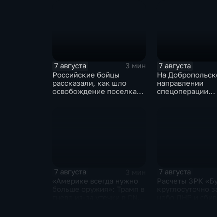
7 августа
7 августа
3 мин
Российские бойцы
На Добропольс
рассказали, как шло
направлении
освобождение поселка
спецоперации
Красноярское на
российские бой
Добропольском
отразили более 70
направлении
контратак ВСУ
спецоперации
7 августа
7 августа
3 мин
«Америке всегда нужно
Расчеты ЗРК «Б
больше оружия»: Трамп в
круглосуточно 
гневе из-за утечки в CNN
небо ДНР и сби
о дефиците снарядов в
десятки вражес
США
дронов