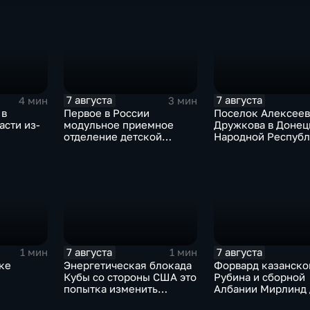
Жанейро
7 августа
7 августа
4 мин
3 мин
 в
Первое в России
Поселок Алексеев
асти из-
модульное приемное
Дружкова в Донец
отделение детской
Народной Респуб
больницы открыли в
под полным огне
Белгороде
контролем россий
войск
7 августа
7 августа
1 мин
1 мин
ке
Энергетическая блокада
Форвард казанско
Кубы со стороны США это
Рубина и сборной
попытка изменить
Албании Мирлинд 
Конституцию островного
переше в Спартак 