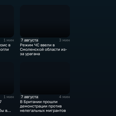
7 августа
1 мин
3 мин
зис в
Режим ЧС ввели в
могли
Смоленской области из-
за урагана
иля
7 августа
1 мин
4 мин
7
В Британии прошли
демонстрации против
бы в
нелегальных мигрантов
иланда