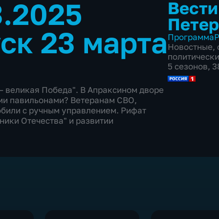
3.2025
Вести
Петер
ск 23 марта
Программа
Р
Новостные
,
политическ
5 сезонов, 
– великая Победа". В Апраксином дворе
ыми павильонами? Ветеранам СВО,
били с ручным управлением. Рифат
ники Отечества" и развитии