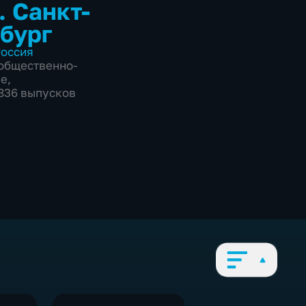
. Санкт-
бург
оссия
общественно-
ие
,
3836 выпусков