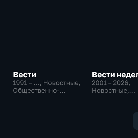
Вести
Вести неде
1991 – …
, Новостные,
2001 – 2026
,
Общественно-
Новостные,
политические,
Общественно
социально-
политические
экономические