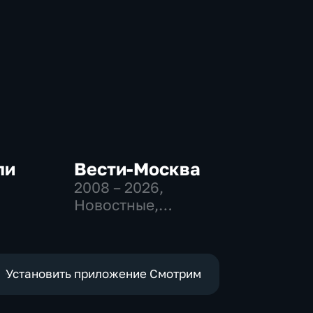
ли
Вести-Москва
2008 – 2026
,
Новостные,
-
Общественно-
политические,
социально-
экономические
Установить приложение Смотрим