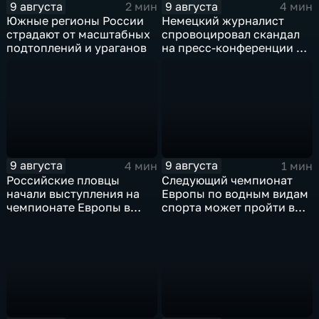
9 августа
9 августа
2 мин
4 мин
Южные регионы России
Немецкий журналист
страдают от масштабных
спровоцировал скандал
подтоплений и ураганов
на пресс-конференции в
Сербии
9 августа
9 августа
4 мин
1 мин
Российские пловцы
Следующий чемпионат
начали выступления на
Европы по водным видам
чемпионате Европы в
спорта может пройти в
Париже на фоне споров о
России
символике