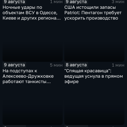
9 августа
9 августа
1 мин
3 мин
Ночные удары по
США истощили запасы
объектам ВСУ в Одессе,
Patriot: Пентагон требует
Киеве и других регионах
ускорить производство
Украины
9 августа
8 августа
5 мин
1 мин
На подступах к
"Спящая красавица":
Алексеево-Дружковке
ведущая уснула в прямом
работают танкисты
эфире
"Южной"