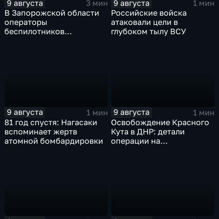
9 августа
9 августа
3 мин
1 мин
В Запорожской области
Российские войска
операторы
атаковали цели в
беспилотников
глубоком тылу ВСУ
группировки "Восток"
планомерно уничтожают
технику и укрепления
ВСУ
9 августа
9 августа
1 мин
1 мин
81 год спустя: Нагасаки
Освобождение Красного
вспоминает жертв
Кута в ДНР: детали
атомной бомбардировки
операции на
Добропольском
направлении