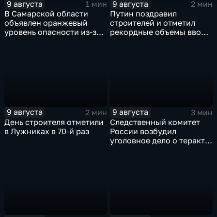
9 августа
9 августа
1 мин
2 мин
В Самарской области
Путин поздравил
объявлен оранжевый
строителей и отметил
уровень опасности из-за
рекордные объемы ввода
урагана
жилья
9 августа
9 августа
2 мин
3 мин
День строителя отметили
Следственный комитет
в Лужниках в 70-й раз
России возбудил
уголовное дело о теракте
после ночной атаки ВСУ
на Белгород