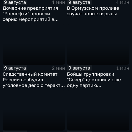
9 августа
9 августа
4 мин
4 мин
Дочерние предприятия
В Ормузском проливе
"Роснефти" провели
звучат новые взрывы
серию мероприятий в
поддержку коренных
народов Севера и
Дальнего Востока
9 августа
9 августа
2 мин
1 мин
Следственный комитет
Бойцы группировки
России возбудил
"Север" доставили еще
уголовное дело о теракте
одну партию
после ночной атаки ВСУ
гуманитарного груза
на Белгород