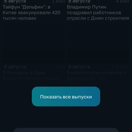
8 августа
8 августа
1 мин
4 мин
Тайфун "Дельфин": в
Владимир Путин
Китае эвакуировали 420
поздравил работников
тысяч человек
отрасли с Днем строителя
8 августа
8 августа
1 мин
3 мин
В Мытищах в День
5 километров скорости и
физкультурника прошел
адреналина: под
большой спортивный
Петербургом проходит
фестиваль
третий этап "Формулы‑4"
Показать все выпуски