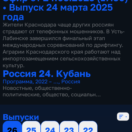
•
Выпуск 24 марта 2025
года
Жители Краснодара чаще других россиян
страдают от телефонных мошенников. В Усть-
Лабинске завершился финальный этап
международных соревнований по дрифтингу.
Аграрии Краснодарского края работают над
импортозамещением сельскохозяйственных
культур.
Россия 24. Кубань
Программа
,
2022 – …
,
Россия
Новостные
,
общественно-
политические
,
общество
,
социально-
экономические
,
5 сезонов, 1033 выпуска
Выпуски
26
25
24
23
22