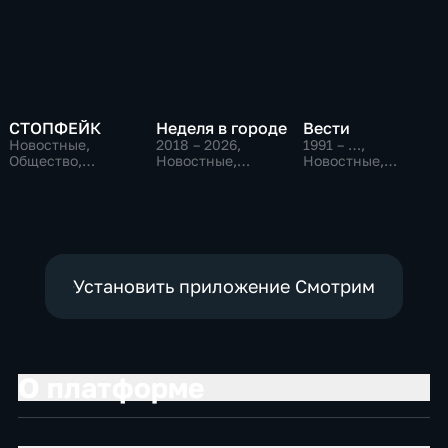
СТОПФЕЙК
Неделя в городе
Вести
Новостные,
2018 – 2026
,
1991 – …
,
Общество,
Новостные,
Новостные,
общественно-
Общество,
Общественно-
политические
общественно-
политические,
политические
социально-
экономические
Установить приложение Смотрим
О платформе