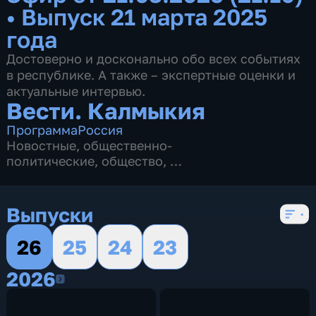
•
Выпуск 21 марта 2025
года
Достоверно и досконально обо всех событиях
в республике. А также – экспертные оценки и
актуальные интервью.
Вести. Калмыкия
Программа
Россия
Новостные
,
общественно-
политические
,
общество
,
4 сезона, 2622 выпуска
Выпуски
26
25
24
23
2026
2026