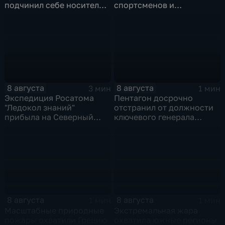
подчинил себе носителя в
спортсменов и
новом сказочном
физкультурников с
блокбастере
профессиональным
праздником
8 августа
8 августа
3 мин
1 мин
Экспедиция Росатома
Пентагон досрочно
"Ледокол знаний"
отстранил от должности
прибыла на Северный
ключевого генерала
полюс
Чарльза Костанцу
8 августа
8 августа
1 мин
1 мин
Масштабные природные
Экстремальная жара
пожары охватили Грецию
охватила южные регионы