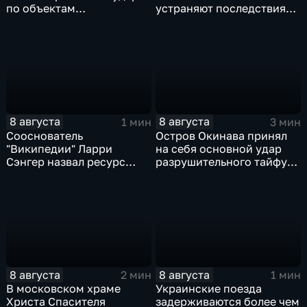
по объектам
устраняют последствия
логистической,
для водоснабжения
топливной и
энергетической
инфраструктуры в Киеве
8 августа
8 августа
1 мин
3 мин
Сооснователь
Остров Окинава принял
"Википедии" Ларри
на себя основной удар
Сэнгер назвал ресурс
разрушительного тайфуна
инструментом
"Дельфин"
пропаганды
8 августа
8 августа
2 мин
1 мин
В московском храме
Украинские поезда
Христа Спасителя
задерживаются более чем