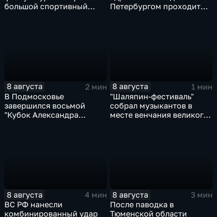
большой спортивный
Петербургом проходит
фестиваль
третий этап "Формулы‑4"
8 августа
8 августа
2 мин
1 мин
В Подмосковье
"Шаляпин‑фестиваль"
завершился восьмой
собрал музыкантов в
"Кубок Александра
месте венчания великого
Овечкина"
певца
8 августа
8 августа
4 мин
3 мин
ВС РФ нанесли
После паводка в
комбинированный удар
Тюменской области