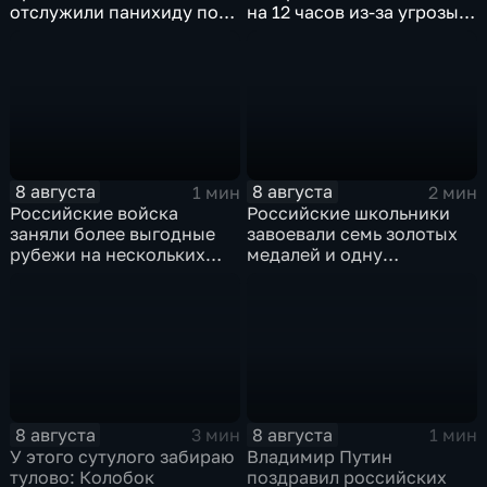
отслужили панихиду по
на 12 часов из-за угрозы
погибшим жителям
обстрелов
Южной Осетии
8 августа
8 августа
1 мин
2 мин
Российские войска
Российские школьники
заняли более выгодные
завоевали семь золотых
рубежи на нескольких
медалей и одну
направлениях в зоне СВО
бронзовую на турнире по
ИИ
8 августа
8 августа
3 мин
1 мин
У этого сутулого забираю
Владимир Путин
тулово: Колобок
поздравил российских