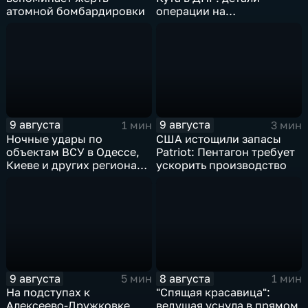
атомной бомбардировки
операции на
Добропольском
направлении
9 августа
9 августа
1 мин
3 мин
Ночные удары по
США истощили запасы
объектам ВСУ в Одессе,
Patriot: Пентагон требует
Киеве и других регионах
ускорить производство
Украины
9 августа
8 августа
5 мин
1 мин
На подступах к
"Спящая красавица":
Алексеево-Дружковке
ведущая уснула в прямом