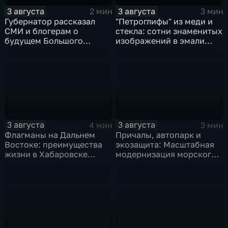
3 августа
3 августа
2 мин
3 мин
Губернатор рассказал
"Петроглифы" из меди и
СМИ и блогерам о
стекла: сотни знаменитых
будущем Большого
изображений в эмали
Уссурийского острова и
готовятся к выставке в
аэропорта Хурба
Хабаровске
3 августа
3 августа
4 мин
3 мин
Флагманы на Дальнем
Причалы, автопарк и
Востоке: преимущества
экозащита: Масштабная
жизни в Хабаровске
модернизация морского
оценили федеральные
терминала идет в
СМИ и блогеры
Советской Гавани