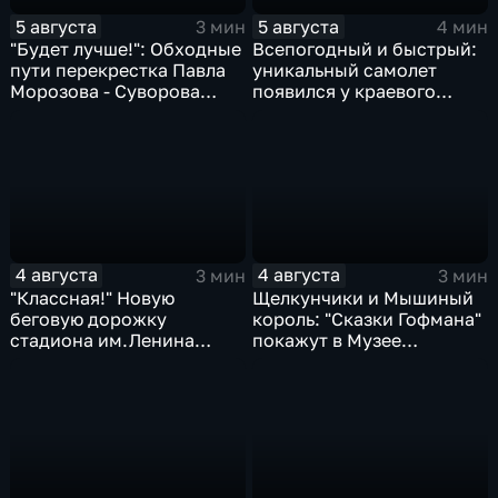
5 августа
5 августа
3 мин
4 мин
"Будет лучше!": Обходные
Всепогодный и быстрый:
пути перекрестка Павла
уникальный самолет
Морозова - Суворова
появился у краевого
ищут автомобили и
центра медицины
автобусы
катастроф
4 августа
4 августа
3 мин
3 мин
"Классная!" Новую
Щелкунчики и Мышиный
беговую дорожку
король: "Сказки Гофмана"
стадиона им.Ленина
покажут в Музее
оценили любители бега и
изобразительных
северной ходьбы
искусств Комсомольска