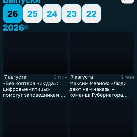
26
25
24
23
22
2026
2026
7 августа
7 августа
3 мин
3 мин
«Без коптера никуда»:
Максим Иванов: «Люди
цифровые «птицы»
дают нам наказы –
помогут заповедникам в
команда Губернатора
борьбе с пожарами и
развивает наши
браконьерами
пространства»