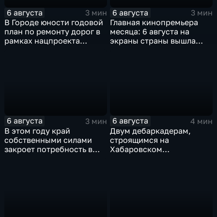
6 августа
6 августа
3 мин
3 мин
В Городе юности годовой
Главная кинопремьера
план по ремонту дорог в
месяца: 6 августа на
рамках нацпроекта
экраны страны вышла
выполнен на 80
комедия «Последний
процентов
богатырь. Колобок»
6 августа
6 августа
3 мин
4 мин
В этом году край
Двум дебаркадерам,
собственными силами
строящимся на
закроет потребность в
Хабаровском
картофеле – сразу на 82
судостроительном,
процента
присвоили имена героев-
земляков