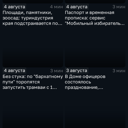
4 августа
4 августа
4 мин
3 мин
Площади, памятники,
Паспорт и временная
зоосад: туриндустрия
прописка: сервис
края подстраивается под
"Мобильный избиратель"
запросы гостей из
запустили в МФЦ
Гонконга
Хабаровского края
4 августа
3 августа
3 мин
3 мин
Без стука: по "бархатному
В Доме офицеров
пути" торопятся
состоялось
запустить трамваи с 1
празднование,
сентября от
приуроченное к 108-ой
Волочаевской до
годовщине со дня
Гамарника
образования ВВО