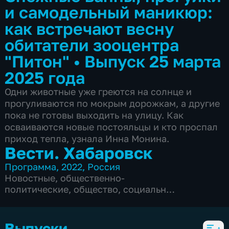
и самодельный маникюр:
как встречают весну
обитатели зооцентра
"Питон"
•
Выпуск 25 марта
2025 года
Одни животные уже греются на солнце и
прогуливаются по мокрым дорожкам, а другие
пока не готовы выходить на улицу. Как
осваиваются новые постояльцы и кто проспал
приход тепла, узнала Инна Монина.
Вести. Хабаровск
Программа
,
2022
,
Россия
Новостные
,
общественно-
политические
,
общество
,
социально-
экономические
,
5 сезонов, 6104 выпуска
Выпуски