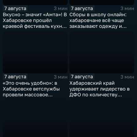
7 августа
7 августа
3 мин
3 мин
Вкусно – значит «Амта»! В
Сборы в школу онлайн:
Хабаровске прошёл
хабаровчане всё чаще
краевой фестиваль кухни
заказывают одежду и
коренных народов
канцелярию для детей на
Севера
маркетплейсах
7 августа
7 августа
3 мин
3 мин
«Это очень удобно»: в
Хабаровский край
Хабаровске ветслужбы
удерживает лидерство в
провели массовое
ДФО по количеству
чипирование домашних
строящихся школ и
питомцев
детсадов