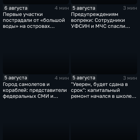
6 августа
5 августа
4 мин
3 мин
Первые участки
Предупреждениям
пострадали от «большой
вопреки: Сотрудники
воды» на островах
УФСИН и МЧС спасли
Большой Уссурийский,
нескольких утопающих на
Дачный и Кабельный
острове Заячий
5 августа
5 августа
4 мин
3 мин
Город самолетов и
"Уверен, будет сдана в
кораблей: представители
срок": капитальный
федеральных СМИ и
ремонт начался в школе
блогеры посетили
№10
Комсомольск