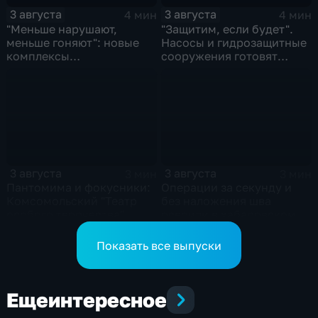
3 августа
3 августа
4 мин
4 мин
"Меньше нарушают,
"Защитим, если будет".
меньше гоняют": новые
Насосы и гидрозащитные
комплексы
сооружения готовят
видеофиксации помогают
власти на случай паводка
обнаружить нарушителей
ПДД
3 августа
3 августа
3 мин
3 мин
Пантомима и фокусники:
Операции за секунду и
Комсомольский "Театр
без наложения шва
особого творчества"
освоили в хабаровском
получил гран-при за "Сон
филиале МНТК
кота Лео"
"Микрохирургии глаза"
Показать все выпуски
Еще
интересное