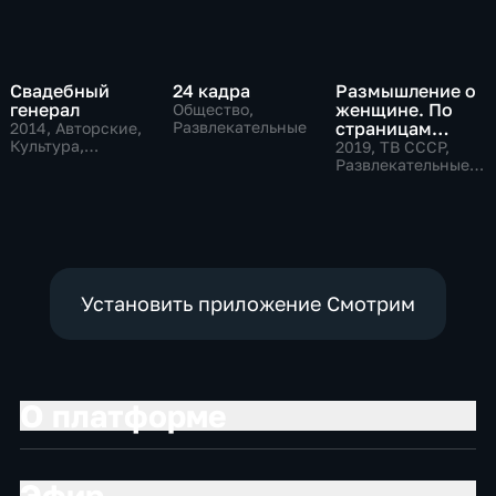
Свадебный
24 кадра
Размышление о
генерал
женщине. По
Общество,
Развлекательные
страницам
2014
, Авторские,
Культура,
советского
2019
, ТВ СССР,
общество
телевидения
Развлекательные,
общество
Установить приложение Смотрим
О платформе
Эфир