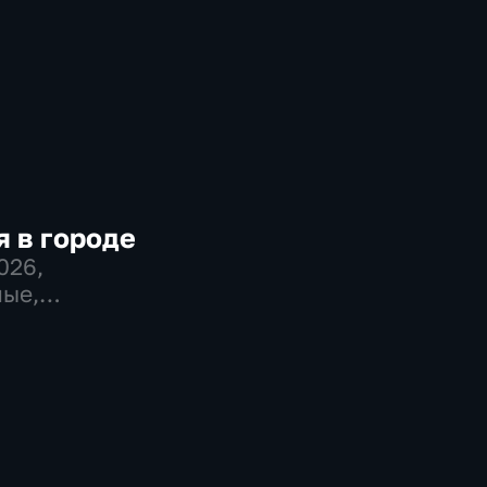
 в городе
2026
,
ые,
во,
венно-
еские