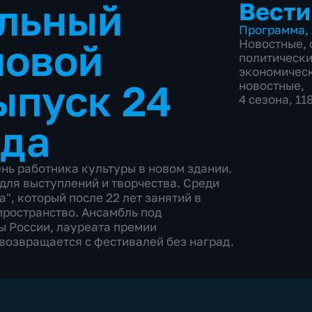
льный
Вести
Программа
,
новой
Новостные
,
политическ
экономичес
ыпуск 24
новостные
,
4 сезона, 1
ода
нь работника культуры в новом здании.
для выступлений и творчества. Среди
, который после 22 лет занятий в
пространство. Ансамбль под
ы России, лауреата премии
возвращается с фестивалей без наград.