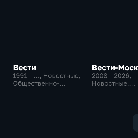
Вести
Вести-Мос
1991 – …
, Новостные,
2008 – 2026
,
Общественно-
Новостные,
политические,
Общественно
социально-
политические
экономические
социально-
экономически