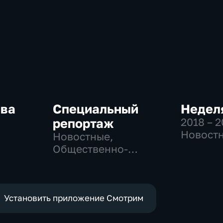
ква
Специальный
Неделя
репортаж
2018 – 
Новостн
Новостные,
-
Общест
Общественно-
,
общест
политические,
политич
социально-
е
экономические
Установить приложение Смотрим