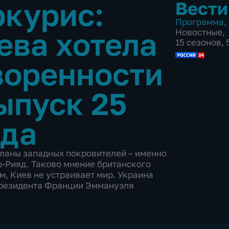
курис:
Вести
Программа
,
ева хотела
Новостные
,
15 сезонов,
воренности
ыпуск 25
ода
планы западных покровителей – именно
р-Рияд. Таково мнение британского
м, Киев не устраивает мир. Украина
президента Франции Эммануэля