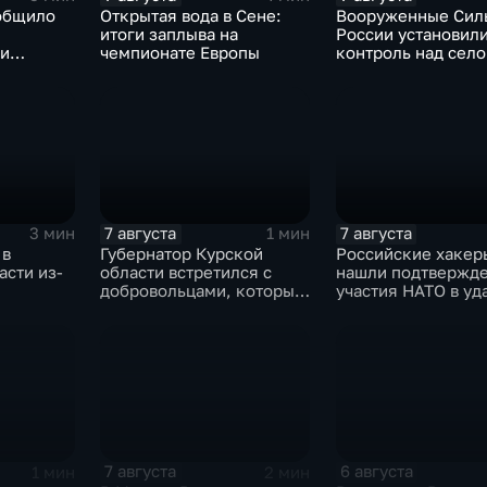
общило
Открытая вода в Сене:
Вооруженные Сил
итоги заплыва на
России установил
 и
чемпионате Европы
контроль над сел
е ВСУ
Анискино в Харьк
области
7 августа
7 августа
3 мин
1 мин
 в
Губернатор Курской
Российские хакер
асти из-
области встретился с
нашли подтвержд
добровольцами, которые
участия НАТО в уд
помогали пострадавшим
России
от вторжения ВСУ
жителям приграничья
7 августа
6 августа
1 мин
2 мин