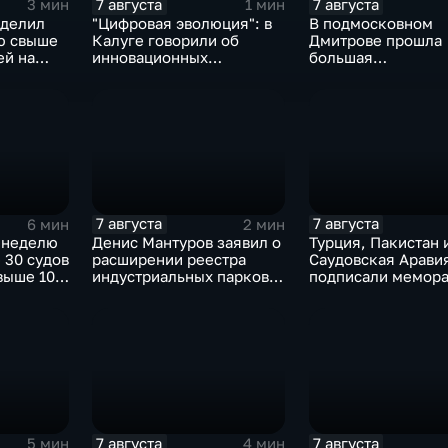
7 августа
7 августа
3 мин
1 мин
ыделил
"Цифровая эволюция": в
В подмосковном
ю свыше
Калуге говорили об
Дмитрове прошла
ей на
инновационных
большая
IT‑проектах
агропромышленна
выставка
7 августа
7 августа
6 мин
2 мин
 неделю
Денис Мантуров заявил о
Турция, Пакистан 
 30 судов
расширении реестра
Саудовская Арави
выше 10
индустриальных парков в
подписали мемора
евым
Ярославской области
коллективной обо
7 августа
7 августа
5 мин
4 мин