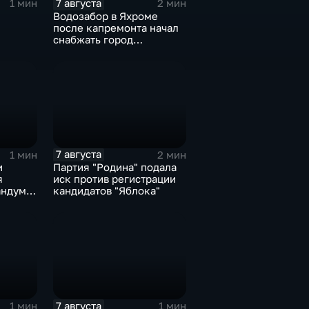
7 августа
1 мин
2 мин
Водозабор в Яхроме
после капремонта начал
снабжать город
я
качественной водой
7 августа
1 мин
2 мин
и
Партия "Родина" подала
я
иск против регистрации
ндум о
кандидатов "Яблока"
роне
7 августа
1 мин
1 мин