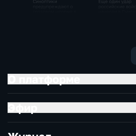
Синоптики
Еще один удар
предупреждают о
российские вой
грозовом шторме в
нанесли в Сумс
Центральной России
области
О платформе
Эфир