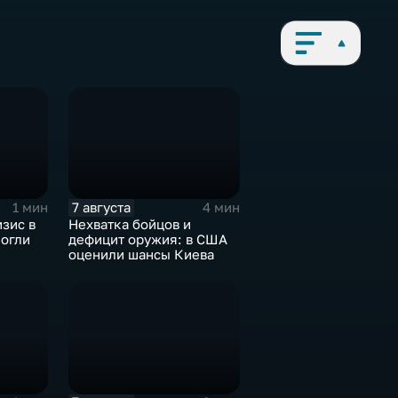
7 августа
1 мин
4 мин
зис в
Нехватка бойцов и
могли
дефицит оружия: в США
оценили шансы Киева
иля