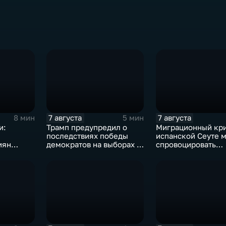
7 августа
7 августа
8 мин
5 мин
и:
Трамп предупредил о
Миграционный кри
последствиях победы
испанской Сеуте 
иян
демократов на выборах в
спровоцировать
ыборах в
Сенат.
спецслужбы Изра