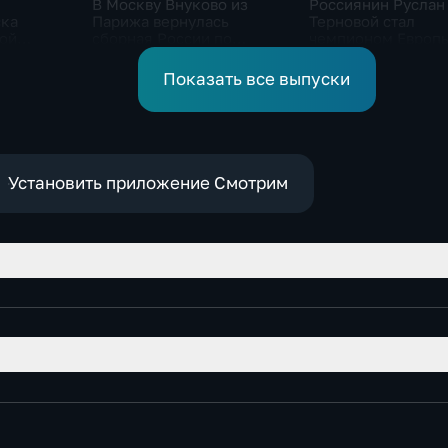
В Москву Внуково из
Россиянин Руслан
ска
Парижа вернулась
Терновой стал
кой
сборная России по
чемпионом Европы
синхронному плаванию
прыжках в воду с 1
метровой вышки
Показать все выпуски
Установить приложение Смотрим