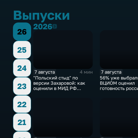
Выпуски
2026
2026
26
25
24
7 августа
7 августа
4 мин
"Польский стыд" по
56% уже выбрал
версии Захаровой: как
ВЦИОМ оценил
23
оценили в МИД РФ
готовность росс
скандальную речь
голосовать на в
Навроцкого
Госдуму
22
21