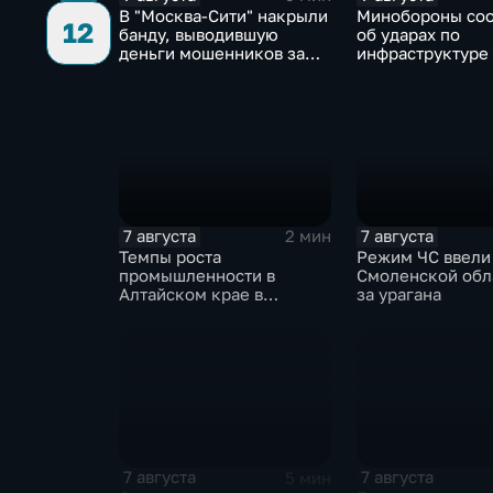
В "Москва‑Сити" накрыли
Минобороны со
12
банду, выводившую
об ударах по
деньги мошенников за
инфраструктуре
рубеж
военной техник
7 августа
7 августа
2 мин
Темпы роста
Режим ЧС ввели
промышленности в
Смоленской обл
Алтайском крае в
за урагана
нынешнем году уже выше
среднего
7 августа
7 августа
5 мин