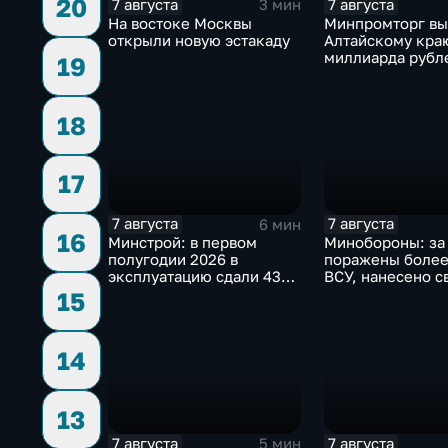
20
7 августа
7 августа
3 мин
На востоке Москвы
Минпромторг в
открыли новую эстакаду
Алтайскому кра
миллиарда рубл
19
промразвитие
18
17
7 августа
7 августа
6 мин
16
Минстрой: в первом
Минобороны: за
полугодии 2026 в
поражены более
эксплуатацию сдали 43
ВСУ, нанесено с
миллиона "квадратов"
ударов по ключ
15
объектам
14
13
7 августа
7 августа
5 мин