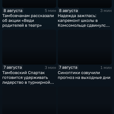
8 августа
8 августа
5 мин
3 мин
Тамбовчанам рассказали
Надежда зажглась:
об акции «Веди
капремонт школы в
родителей в театр»
Комсомольце сдвинулся с
мертвой точки
7 августа
7 августа
3 мин
1 мин
Тамбовский Спартак
Синоптики озвучили
готовится удерживать
прогноз на выходные дни
лидерство в турнирной
таблицеТамбовский
Спартак готовится
удерживать лидерство в
турнирной таблице