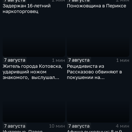
Задержан 16-летний
Поножовщина в Периксе
наркоторговец
7 августа
7 августа
1 мин
1 мин
Житель города Котовска,
Рецидивиста из
ударивший ножом
Рассказово обвиняют в
знакомого, выслушал
покушении на
приговорЖитель города
убийствоРецидивиста из
Котовска, ударивший
Рассказово обвиняют в
ножом знакомого,
покушении на убийство
выслушал приговор
7 августа
7 августа
10 мин
4 мин
Интервью. Павел
Афиша выходных: 8 и 9