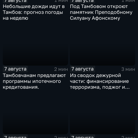
1 мин
1 мин
Небольшие дожди идут в
Под Тамбовом откроют
Тамбов: прогноз погоды
памятник Преподобному
на неделю
Силуану Афонскому
7 августа
7 августа
2 мин
3 мин
Тамбовчанам предлагают
Из сводок дежурной
программы ипотечного
части: финансирование
кредитования.
терроризма, поджог и
неправомерный оборот
средств платежей
7 августа
7 августа
2 мин
2 мин