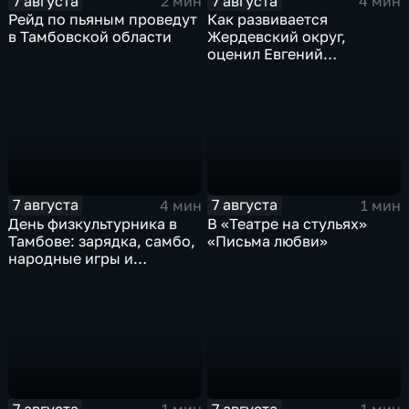
7 августа
7 августа
2 мин
4 мин
Рейд по пьяным проведут
Как развивается
в Тамбовской области
Жердевский округ,
оценил Евгений
Певрышов в ходе рабочей
поездки
7 августа
7 августа
4 мин
1 мин
День физкультурника в
В «Театре на стульях»
Тамбове: зарядка, самбо,
«Письма любви»
народные игры и
олимпийский чемпион
7 августа
7 августа