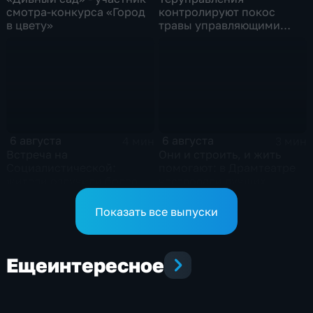
смотра-конкурса «Город
контролируют покос
в цвету»
травы управляющими
компаниями
6 августа
6 августа
4 мин
3 мин
Встреча на
Они и строить, и жить
Социалистической:
помогают: в Драмтеатре
жители озвучили болевые
чествовали лучших
точки, Максим Косенков
строителей
дал ответы
Показать все выпуски
Еще
интересное