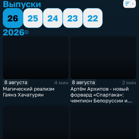
Выпуски
26
25
24
23
22
2026
2026
8 августа
8 августа
4 мин
2 мин
Магический реализм
Артём Архипов - новый
Гаянэ Хачатурян
форвард «Спартака»:
чемпион Белоруссии и
победитель Первой лиги
России теперь в составе
тамбовской команды