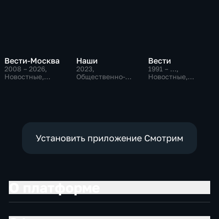
Вести-Москва
Наши
Вести
2008 – 2026
,
2023
,
1991 – …
,
Новостные,
Общественно-
Новостные,
Общественно-
политические
Общественно-
политические,
политические,
социально-
социально-
экономические
экономические
Установить приложение Смотрим
О платформе