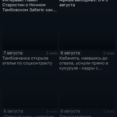
Старостин о Ночном
августа
Тамбовском Забеге: как
подготовиться, что
ожидать и чем заняться
на мероприятии
7 августа
6 августа
3 мин
1 мин
Тамбовчанка открыла
Кабанята, наевшись до
ателье по соцконтракту
отвала, уснули прямо в
кукурузе - кадры с
фотоловушек
6 августа
6 августа
3 мин
1 мин
«Дивный сад» - участник
Теруправления