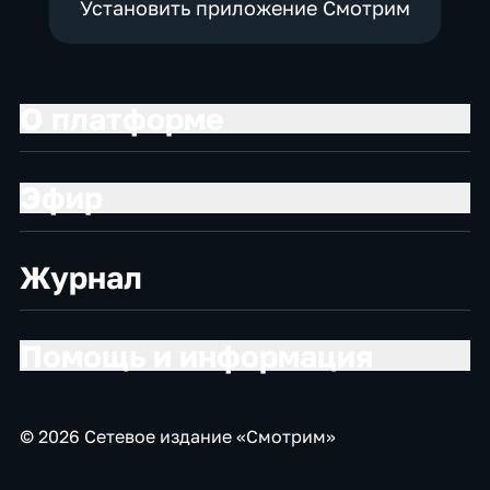
Установить приложение Смотрим
О платформе
Эфир
Журнал
Помощь и информация
© 2026 Сетевое издание «Смотрим»