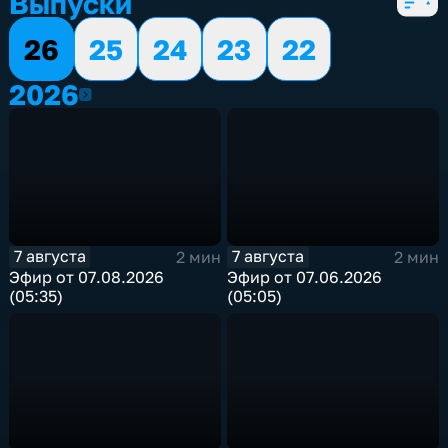
Выпуски
26
25
24
23
22
2026
2026
7 августа
7 августа
2 мин
2 мин
Эфир от 07.08.2026
Эфир от 07.06.2026
(05:35)
(05:05)