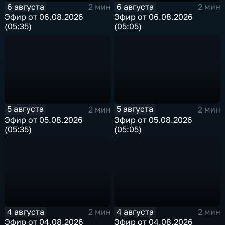
6 августа
6 августа
2 мин
2 мин
Эфир от 06.08.2026
Эфир от 06.08.2026
(05:35)
(05:05)
5 августа
5 августа
2 мин
2 мин
Эфир от 05.08.2026
Эфир от 05.08.2026
(05:35)
(05:05)
4 августа
4 августа
2 мин
2 мин
Эфир от 04.08.2026
Эфир от 04.08.2026