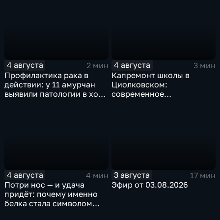
пересечённой местности
4 августа
4 августа
2 мин
3 мин
Профилактика рака в
Капремонт школы в
действии: у 11 амурчан
Циолковском:
выявили патологии в ходе
современное
Дня открытых дверей
оборудование и новый
фасад
4 августа
3 августа
4 мин
17 мин
Потри нос — и удача
Эфир от 03.08.2026
придёт: почему именно
белка стала символом
Белогорска