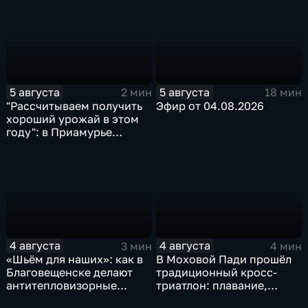
5 августа
5 августа
2 мин
18 мин
"Рассчитываем получить
Эфир от 04.08.2026
хороший урожай в этом
году": в Приамурье
убирают ранние зерновые
4 августа
4 августа
3 мин
4 мин
«Шьём для наших»: как в
В Моховой Пади прошёл
Благовещенске делают
традиционный кросс-
антитепловизорные
триатлон: плавание,
пончо
велосипед и бег по