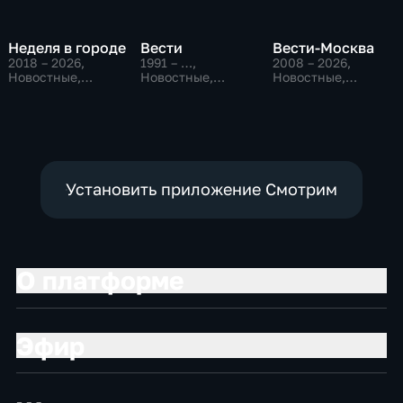
Неделя в городе
Вести
Вести-Москва
2018 – 2026
,
1991 – …
,
2008 – 2026
,
Новостные,
Новостные,
Новостные,
Общество,
Общественно-
Общественно-
общественно-
политические,
политические,
политические
социально-
социально-
экономические
экономические
Установить приложение Смотрим
О платформе
Эфир