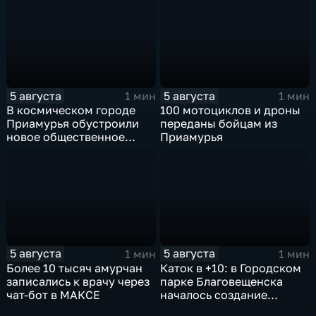
учится жить с протезом
5 августа
5 августа
1 мин
1 мин
В космическом городе
100 мотоциклов и дроны
Приамурья обустроили
переданы бойцам из
новое общественное
Приамурья
пространство
5 августа
5 августа
1 мин
1 мин
Более 10 тысяч амурчан
Каток в +10: в Городском
записались к врачу через
парке Благовещенска
чат-бот в МАКСЕ
началось создание
ледовой площадки