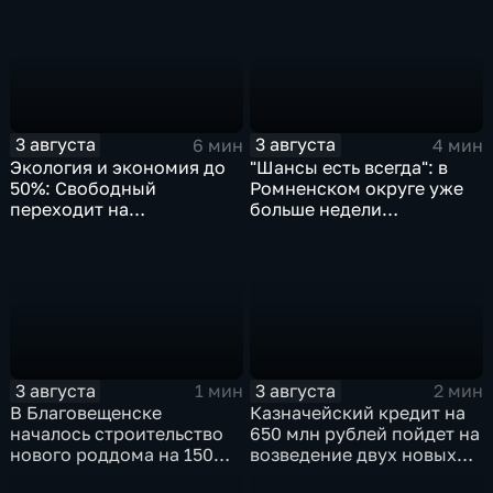
3 августа
3 августа
6 мин
4 мин
Экология и экономия до
"Шансы есть всегда": в
50%: Свободный
Ромненском округе уже
переходит на
больше недели
газомоторное топливо
продолжаются поиски
пропавшего грибника
3 августа
3 августа
1 мин
2 мин
В Благовещенске
Казначейский кредит на
началось строительство
650 млн рублей пойдет на
нового роддома на 150
возведение двух новых
мест
котельных в Свободном