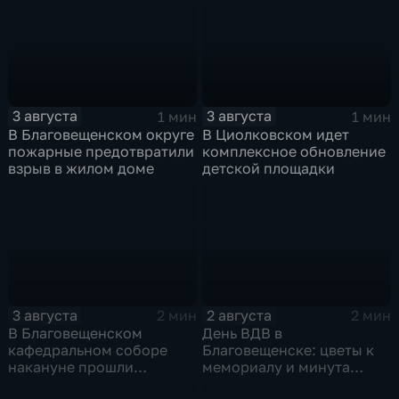
3 августа
3 августа
1 мин
1 мин
В Благовещенском округе
В Циолковском идет
пожарные предотвратили
комплексное обновление
взрыв в жилом доме
детской площадки
3 августа
2 августа
2 мин
2 мин
В Благовещенском
День ВДВ в
кафедральном соборе
Благовещенске: цветы к
накануне прошли
мемориалу и минута
литургия и крестный ход
молчания