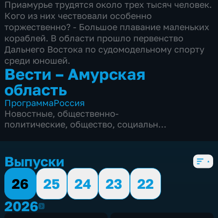
Приамурье трудятся около трех тысяч человек.
Кого из них чествовали особенно
торжественно? - Большое плавание маленьких
кораблей. В области прошло первенство
Дальнего Востока по судомодельному спорту
среди юношей.
Вести – Амурская
область
Программа
Россия
Новостные
,
общественно-
политические
,
общество
,
социально-
экономические
,
5 сезонов, 2003 выпуска
Выпуски
26
25
24
23
22
2026
2026