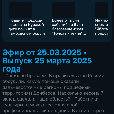
Подвиги предков-
Более 5 тысяч
Инклюзи
героев на Курской
событий за 6 лет:
спектакл
дуге помнят в
благовещенская
"Яблочны
Тамбовском округе
"Точка кипения"
представ
скоро отметит день
любитель
рождения
театр "Кр
Благовещ
Эфир от 25.03.2025
•
Выпуск 25 марта 2025
года
- Своих не бросаем! В правительстве России
обсудили, какую помощь оказали
дальневосточные регионы подшефным
территориям Донбасса. Насколько весомый
вклад сделала наша область? - Работники
культуры отмечают сегодня свой
профессиональный праздник. В этой сфере в