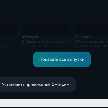
ие
привлечения
инвестицийВ
6 августа
6 августа
2 мин
6 мин
В Хвалынске Саратовской
В Париже на чемп
ствие
области в этом году
Европы по водным
сийско-
планируют открыть
спорта сегодня
новую больницу
завершаются
 форума
выступления по п
Показать все выпуски
ргизской
в воду
ой
Установить приложение Смотрим