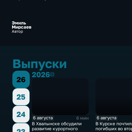
Эмиль
Мирсаев
Автор
Выпуски
2026
2026
26
25
24
6 августа
6 августа
6 мин
В Хвалынске обсудили
В Курске почтил
развитие курортного
погибших во вт
23