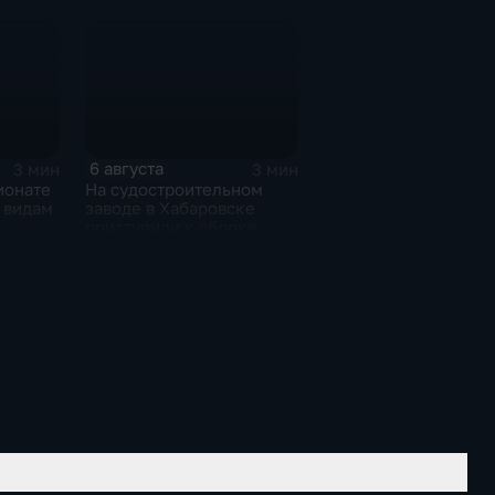
смене власти на Кубе.
6 августа
3 мин
3 мин
ионате
На судостроительном
 видам
заводе в Хабаровске
приступили к сборке
дебаркадеров
рыжкам