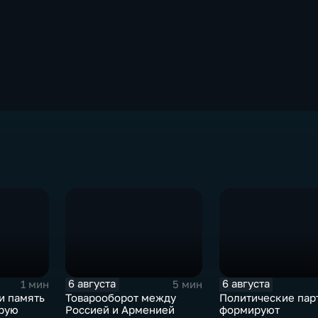
6 августа
6 августа
1 мин
5 мин
и память
Товарооборот между
Политические пар
орую
Россией и Арменией
формируют