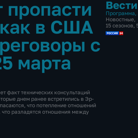
т пропасти
Вести
Программа
,
 как в США
Новостные
,
15 сезонов,
реговоры с
25 марта
ет факт технических консультаций
торые днем ранее встретились в Эр-
опасаются, что потепление отношений
, что разладятся отношения между