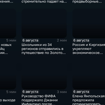
жения
стремительно падает на
предвыборные
фоне курса Еревана на
программы на фон
евроинтеграцию
электоральной
активности
6 августа
6 августа
5 мин
2 мин
 новых
Школьники из 34
Россия и Киргизи
ийц
регионов отправились в
укрепляют
зии
путешествие по Золотому
экономическое
окации
кольцу в рамках проекта
партнерство в рам
"Кольцо Открытия"
Евразийского
экономического с
6 августа
6 августа
5 мин
3 мин
Руководство ФИФА
Елена Ямпольская
о выходе
поддержало Джанни
предложила
Инфантино после
оптимизировать