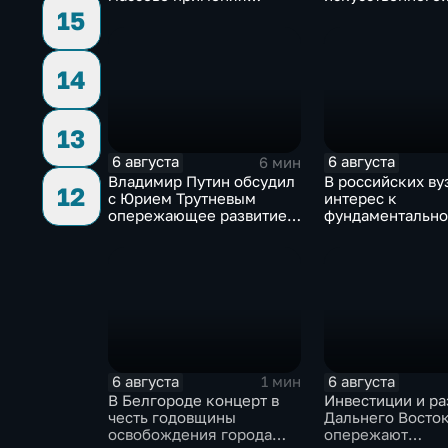
оптоволоконные дроны
интеллекта из-п
15
контроля разра
14
13
6 августа
6 августа
6 мин
Владимир Путин обсудил
В российских ву
12
с Юрием Трутневым
интерес к
опережающее развитие
фундаментально
Дальнего Востока
и авиастроению 
перехода к нов
образования
6 августа
6 августа
1 мин
В Белгороде концерт в
Инвестиции и ра
честь годовщины
Дальнего Восто
освобождения города
опережают