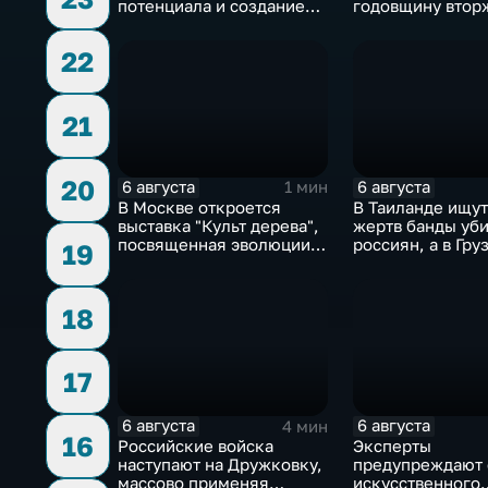
потенциала и создание
годовщину втор
медицинского кластера
ВСУ
22
21
20
6 августа
6 августа
1 мин
В Москве откроется
В Таиланде ищут
выставка "Культ дерева",
жертв банды уб
посвященная эволюции
россиян, а в Гру
19
художественной
фиксируют пров
обработки древесины
против туристов
18
17
6 августа
6 августа
4 мин
16
Российские войска
Эксперты
наступают на Дружковку,
предупреждают 
массово применяя
искусственного