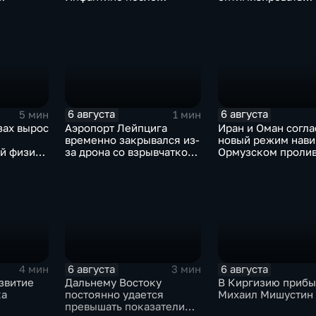
од
скандала с продажей
перечень олимпиа
ботчиков
прав на чемпионаты мира
поступления в вуз
6 августа
6 августа
5 мин
1 мин
зах вырос
Аэропорт Лейпцига
Иран и Оман согла
временно закрывался из-
новый режим нави
й физике
за дрона со взрывчаткой
Ормузском пролив
на фоне
рядом с украинским
фоне нехватки
ой модели
грузовым самолетом
боеприпасов у СШ
6 августа
6 августа
4 мин
3 мин
звитие
Дальнему Востоку
В Киргизию прибы
ка
постоянно удается
Михаил Мишустин
превышать показатели