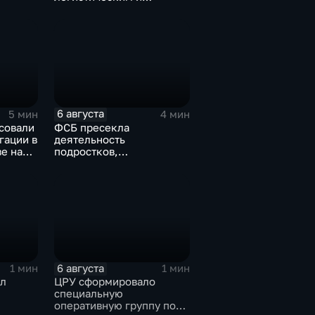
д для
энергетическим
ы
объектам ВСУ
6 августа
5 мин
4 мин
совали
ФСБ пресекла
гации в
деятельность
е на
подростков,
завербованных
А
украинскими
спецслужбами для
терактов в России
6 августа
1 мин
1 мин
л
ЦРУ сформировало
специальную
оперативную группу по