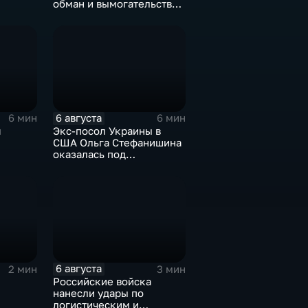
обман и вымогательство
е роста
со стороны
командования ВСУ
6 августа
6 мин
6 мин
я
Экс-посол Украины в
США Ольга Стефанишина
оказалась под
ках
следствием по делу о
коррупции
оюза
6 августа
2 мин
3 мин
Российские войска
нанесли удары по
логистическим и