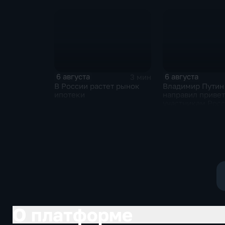
продолжился несмотря
среднероссийск
на блэкаут
показатели
6 августа
6 августа
3 мин
В России растет рынок
Владимир Путин
ипотеки
направил привет
участникам Рос
киргизского
экономического
и Российско-ки
межрегиональн
конференции
О платформе