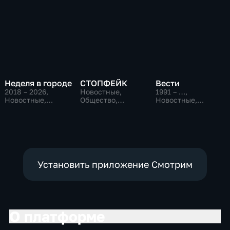
Неделя в городе
СТОПФЕЙК
Вести
2018 – 2026
,
Новостные,
1991 – …
,
Новостные,
Общество,
Новостные,
Общество,
общественно-
Общественно-
общественно-
политические
политические,
политические
социально-
экономические
Установить приложение Смотрим
О платформе