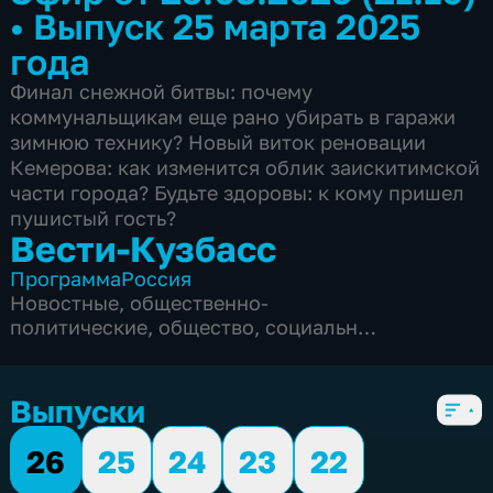
•
Выпуск 25 марта 2025
года
Финал снежной битвы: почему
коммунальщикам еще рано убирать в гаражи
зимнюю технику? Новый виток реновации
Кемерова: как изменится облик заискитимской
части города? Будьте здоровы: к кому пришел
пушистый гость?
Вести-Кузбасс
Программа
Россия
Новостные
,
общественно-
политические
,
общество
,
социально-
экономические
,
5 сезонов, 3135 выпусков
Выпуски
26
25
24
23
22