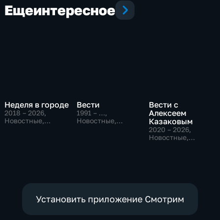
Еще
интересное
Неделя в городе
Вести
Вести с
Алексеем
2018 – 2026
,
1991 – …
,
Новостные,
Новостные,
Казаковым
Общество,
Общественно-
2020 – 2026
,
общественно-
политические,
Новостные,
политические
социально-
Общественно-
экономические
политические
Установить приложение Смотрим