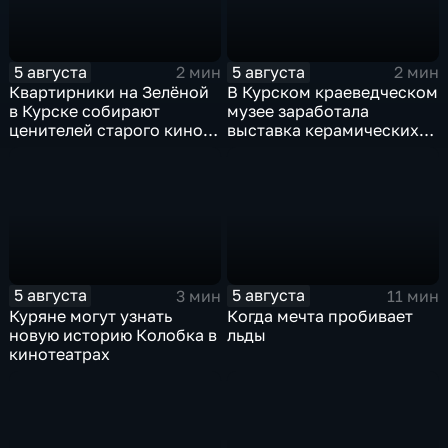
5 августа
5 августа
2 мин
2 мин
Квартирники на Зелёной
В Курском краеведческом
в Курске собирают
музее заработала
ценителей старого кино
выставка керамических
уже 8 лет
игрушек в традиционных
нарядах нашего края
5 августа
5 августа
3 мин
11 мин
Куряне могут узнать
Когда мечта пробивает
новую историю Колобка в
льды
кинотеатрах