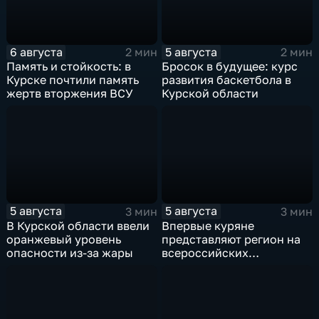
6 августа
5 августа
2 мин
2 мин
Память и стойкость: в
Бросок в будущее: курс
Курске почтили память
развития баскетбола в
жертв вторжения ВСУ
Курской области
5 августа
5 августа
3 мин
3 мин
В Курской области ввели
Впервые куряне
оранжевый уровень
представляют регион на
опасности из-за жары
всероссийских
юношеских
соревнованиях по игре в
лапту