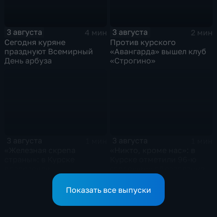
3 августа
3 августа
4 мин
2 мин
Сегодня куряне
Против курского
празднуют Всемирный
«Авангарда» вышел клуб
День арбуза
«Строгино»
3 августа
3 августа
1 мин
1 мин
«Железная скрепа
«Никто, кроме нас»: в
страны»: в Курске
Курске отметили 96-ю
поздравили
годовщину образования
железнодорожников
ВДВ
региона
Показать все выпуски