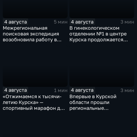
4 августа
4 августа
5 мин
3 мин
Межрегиональная
В гинекологическом
поисковая экспедиция
отделении №1 в центре
возобновила работу в
Курска продолжается
Знаменской роще Курска
реконструкция
4 августа
4 августа
1 мин
3 мин
«Отжимаемся к тысячи-
Впервые в Курской
летию Курска» —
области прошли
спортивный марафон для
региональные
горожан
соревнования по
мотоджимхане