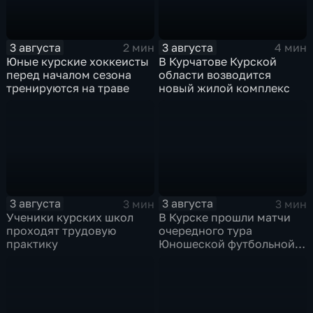
3 августа
3 августа
2 мин
4 мин
Юные курские хоккеисты
В Курчатове Курской
перед началом сезона
области возводится
тренируются на траве
новый жилой комплекс
3 августа
3 августа
3 мин
3 мин
Ученики курских школ
В Курске прошли матчи
проходят трудовую
очередного тура
практику
Юношеской футбольной
лиги