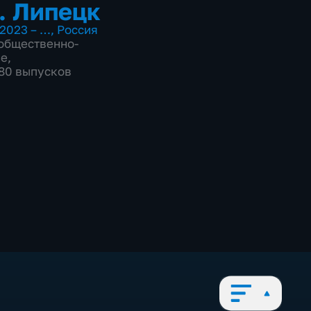
. Липецк
2023 – …
,
Россия
общественно-
ие
,
080 выпусков