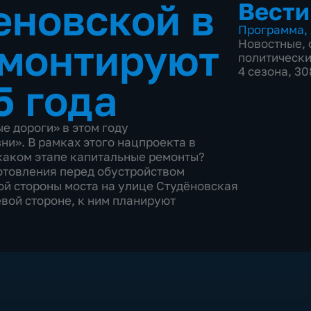
еновской в
Вести
Программа
,
емонтируют
Новостные
,
политическ
4 сезона, 3
5 года
 дороги» в этом году
и». В рамках этого нацпроекта в
 каком этапе капитальные ремонты?
отовления перед обустройством
й стороны моста на улице Студёновская
вой стороне, к ним планируют