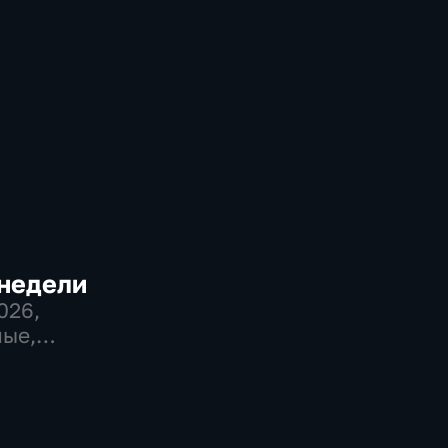
 недели
2026
,
ые,
венно-
еские