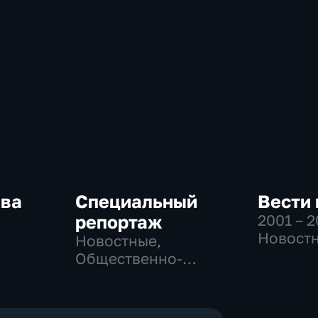
ква
Специальный
Вести
репортаж
2001 – 
Новостн
Новостные,
-
Общест
Общественно-
,
политич
политические,
социально-
е
экономические