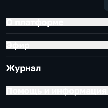
О платформе
Эфир
Журнал
Помощь и информация