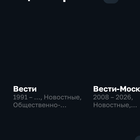
Вести
Вести-Мос
1991 – …
, Новостные,
2008 – 2026
,
Общественно-
Новостные,
политические,
Общественно
социально-
политические
экономические
социально-
экономически