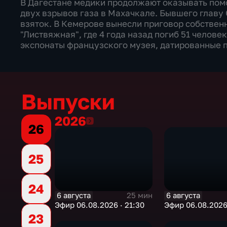
В Дагестане медики продолжают оказывать пом
двух взрывов газа в Махачкале. Бывшего главу
взяток. В Кемерове вынесли приговор собствен
"Листвяжная", где 4 года назад погиб 51 челов
экспонаты французского музея, датированные 
Выпуски
2026
2026
26
25
24
6 августа
6 августа
25 мин
Эфир 06.08.2026 · 21:30
Эфир 06.08.2026 
23