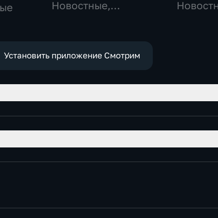
Новостные,
Новост
ные
Общественно-
политические,
социально-
экономические
Установить приложение Смотрим