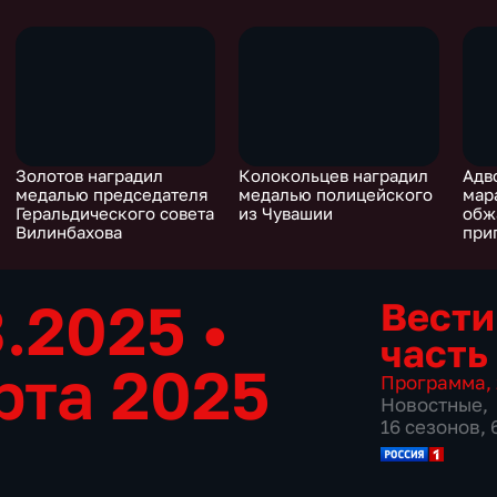
Золотов наградил
Колокольцев наградил
Адв
медалью председателя
медалью полицейского
мар
Геральдического совета
из Чувашии
обж
Вилинбахова
при
3.2025
•
Вести
часть
рта 2025
Программа
,
Новостные
,
16 сезонов,