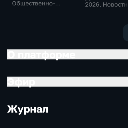
Общественно-
2026
, Новост
политические,
социально-
экономические
О платформе
Эфир
Журнал