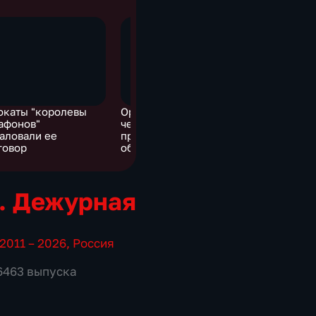
окаты "королевы
Оренбургская область:
афонов"
черные лесорубы,
аловали ее
приговор через 26 лет,
говор
обман вместо
исцеления
. Дежурная
2011 – 2026
,
Россия
 6463 выпуска