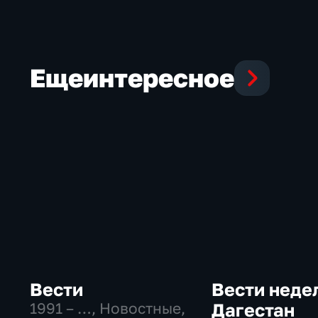
Еще
интересное
Вести
Вести неде
1991 – …
, Новостные,
Дагестан