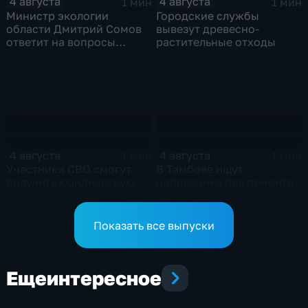
4 августа
4 августа
1 мин
1 мин
Министр экологии
Городские службы
области Дмитрий Сомов
вывезут древесно-
ответит на вопросы
растительные отходы
граждан в прямом эфире
4 августа
4 августа
1 мин
1 мин
Участники СВО смогут
В Тамбове ищут
получить юридическую
подрядчика для ремонта
помощь прокуроров в
дороги в Лужках
своих округах
Показать все выпуски
Еще
интересное