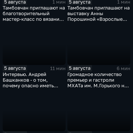
5 августа
5 августа
1 мин
1 мин
Тамбовчан приглашают на
Тамбовчан приглашают на
благотворительный
выставку Анны
мастер-класс по вязанию
Порошиной «Взрослые
для «Крошек с ладошку»
Дети»
5 августа
5 августа
11 мин
6 мин
Интервью. Андрей
Громадное количество
Башканков - о том,
премьер и гастроли
почему опасно иметь
МХАТа им. М.Горького на
дело с
сцене тамбовской драмы
"раздолжнителями"