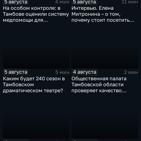
5 августа
5 августа
4 мин
11 мин
На особом контроле: в
Интервью. Елена
Тамбове оценили систему
Митронина – о том,
медпомощи для
почему стоит посетить
участников СВО
выставку «Неизвестный
Агапкин»
5 августа
4 августа
5 мин
2 мин
Каким будет 240 сезон в
Общественная палата
Тамбовском
Тамбовской области
драматическом театре?
проверяет качество
оказания медпомощи
участникам СВО