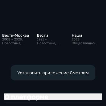
Вести-Москва
Вести
Наши
2008 – 2026
,
1991 – …
,
2023
,
Новостные,
Новостные,
Общественно-
Общественно-
Общественно-
политические
политические,
политические,
социально-
социально-
экономические
экономические
Установить приложение Смотрим
О платформе