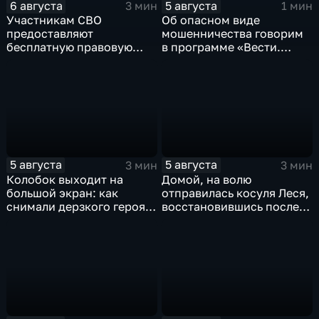
6 августа
5 августа
3 мин
1 мин
Участникам СВО
Об опасном виде
предоставляют
мошенничества говорим
бесплатную правовую
в программе «Вести.
поддержку
Интервью».
5 августа
5 августа
3 мин
3 мин
Колобок выходит на
Домой, на волю
большой экран: как
отправилась косуля Леся,
снимали дерзкого героя
восстановившись после
из «Последнего
ДТП
богатыря»