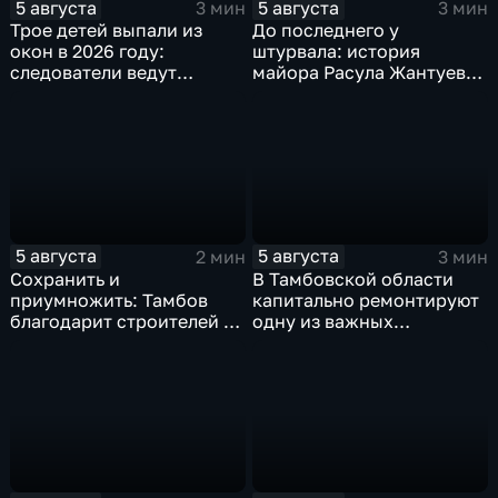
5 августа
5 августа
3 мин
3 мин
Трое детей выпали из
До последнего у
окон в 2026 году:
штурвала: история
следователи ведут
майора Расула Жантуева,
проверку
ценой жизни спасшего
жителей Бурети
5 августа
5 августа
2 мин
3 мин
Сохранить и
В Тамбовской области
приумножить: Тамбов
капитально ремонтируют
благодарит строителей за
одну из важных
вклад в развитие города
транспортных артерий