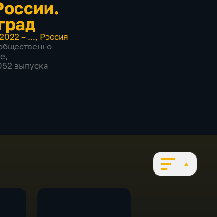
России.
град
2022 – …
,
Россия
общественно-
ие
,
1052 выпуска