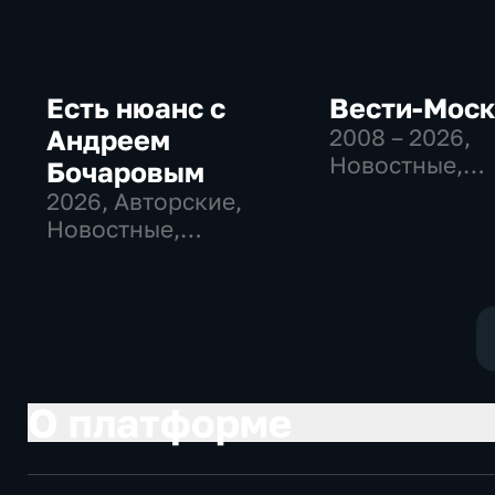
Есть нюанс с
Вести-Мос
Андреем
2008 – 2026
,
Новостные,
Бочаровым
Общественно
2026
, Авторские,
политические
Новостные,
социально-
общественно-
экономически
политические
О платформе