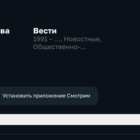
ква
Вести
1991 – …
, Новостные,
Общественно-
-
политические,
,
социально-
экономические
е
Установить приложение Смотрим