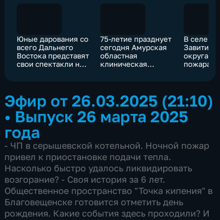
Юные дарования со
75-летие празднует
В селе Б
всего Дальнего
сегодня Амурская
Завитинс
Востока представят
областная
округа во
свои спектакли на
клиническая
пожара ч
фестивале "Азбука
больница
остались
театра" в
мать и дв
Благовещенске
Эфир от 26.03.2025 (21:10)
•
Выпуск 26 марта 2025
года
- ЧП в серышевской котельной. Ночной пожар
привел к приостановке подачи тепла.
Насколько быстро удалось ликвидировать
возгорание? - Своя история за 6 лет.
Общественное пространство "Точка кипения" в
Благовещенске готовится отметить день
рождения. Какие события здесь проходили? И