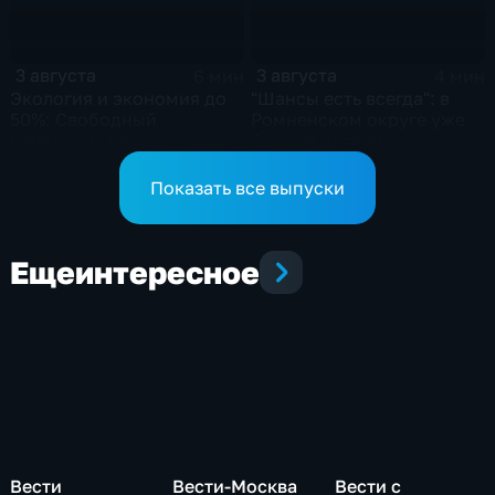
3 августа
3 августа
6 мин
4 мин
Экология и экономия до
"Шансы есть всегда": в
50%: Свободный
Ромненском округе уже
переходит на
больше недели
газомоторное топливо
продолжаются поиски
пропавшего грибника
Показать все выпуски
Еще
интересное
Вести
Вести-Москва
Вести с