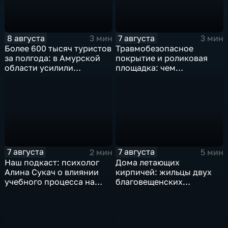
8 августа
7 августа
3 мин
3 мин
Более 600 тысяч туристов
Травмобезопасное
за полгода: в Амурской
покрытие и роликовая
области усилили
площадка: чем
контроль за гидами
привлекает горожан
спортзона на набережной
Благовещенска
7 августа
7 августа
2 мин
5 мин
Наш подкаст: психолог
Дома летающих
Алина Сукач о влиянии
кирпичей: жильцы двух
учебного процесса на
благовещенских
отношения взрослых и
многоэтажек боятся за
детей
свою жизнь