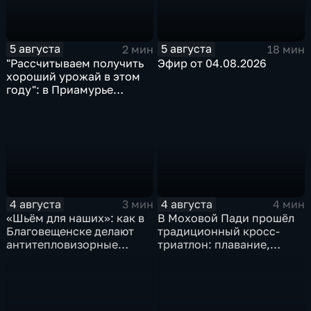
5 августа
5 августа
2 мин
18 мин
"Рассчитываем получить
Эфир от 04.08.2026
хороший урожай в этом
году": в Приамурье
убирают ранние зерновые
4 августа
4 августа
3 мин
4 мин
«Шьём для наших»: как в
В Моховой Пади прошёл
Благовещенске делают
традиционный кросс-
антитепловизорные
триатлон: плавание,
пончо
велосипед и бег по
пересечённой местности