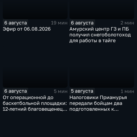
6 августа
6 августа
19 мин
2 мин
Эфир от 06.08.2026
Амурский центр ГЗ и ПБ
получил снегоболотоход
для работы в тайге
6 августа
5 августа
5 мин
1 мин
От операционной до
Налоговики Приамурья
баскетбольной площадки:
передали бойцам два
12-летний благовещенец
подготовленных к
после взрыва салюта
отправке внедорожника
учится жить с протезом