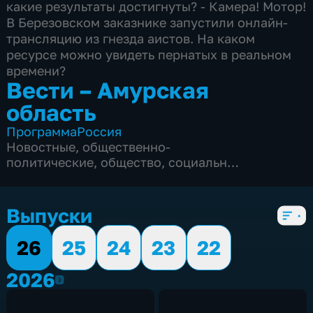
какие результаты достигнуты? - Камера! Мотор!
В Березовском заказнике запустили онлайн-
трансляцию из гнезда аистов. На каком
ресурсе можно увидеть пернатых в реальном
времени?
Вести – Амурская
область
Программа
Россия
Новостные
,
общественно-
политические
,
общество
,
социально-
экономические
,
5 сезонов, 2011 выпусков
Выпуски
26
25
24
23
22
2026
2026