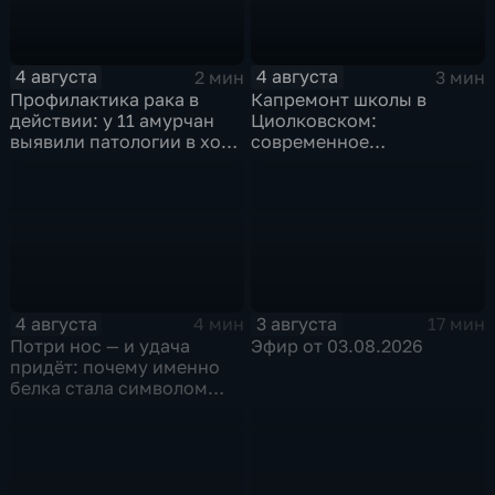
4 августа
4 августа
2 мин
3 мин
Профилактика рака в
Капремонт школы в
действии: у 11 амурчан
Циолковском:
выявили патологии в ходе
современное
Дня открытых дверей
оборудование и новый
фасад
4 августа
3 августа
4 мин
17 мин
Потри нос — и удача
Эфир от 03.08.2026
придёт: почему именно
белка стала символом
Белогорска