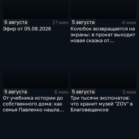
6 августа
5 августа
17 мин
4 мин
Эфир от 05.08.2026
Колобок возвращается на
экраны: в прокат выходит
новая сказка от
создателей "Последнего
богатыря"
5 августа
5 августа
6 мин
3 мин
От учебника истории до
Три тысячи экспонатов:
собственного дома: как
что хранит музей "ZOV" в
семья Павленко нашла
Благовещенске
счастье в Константиновке