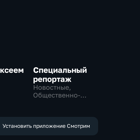
ексеем
Специальный
репортаж
Новостные,
Общественно-
-
политические,
социально-
экономические
Установить приложение Смотрим