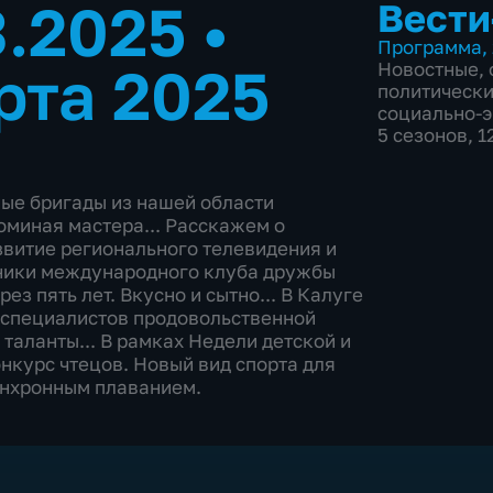
3.2025
•
Вести
Программа
,
рта 2025
Новостные
,
политическ
социально-
5 сезонов, 
ные бригады из нашей области
миная мастера... Расскажем о
звитие регионального телевидения и
тники международного клуба дружбы
з пять лет. Вкусно и сытно... В Калуге
 специалистов продовольственной
таланты... В рамках Недели детской и
нкурс чтецов. Новый вид спорта для
синхронным плаванием.