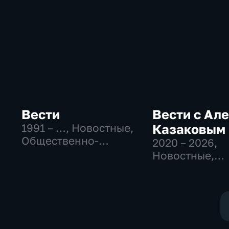
Вести
Вести с Ал
1991 – …
, Новостные,
Казаковым
Общественно-
2020 – 2026
,
политические,
Новостные,
социально-
Общественно
экономические
политические